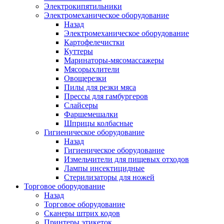
Электрокипятильники
Электромеханическое оборудование
Назад
Электромеханическое оборудование
Картофелечистки
Куттеры
Маринаторы-мясомассажеры
Мясорыхлители
Овощерезки
Пилы для резки мяса
Прессы для гамбургеров
Слайсеры
Фаршемешалки
Шприцы колбасные
Гигиеническое оборудование
Назад
Гигиеническое оборудование
Измельчители для пищевых отходов
Лампы инсектицидные
Стерилизаторы для ножей
Торговое оборудование
Назад
Торговое оборудование
Сканеры штрих кодов
Принтеры этикеток