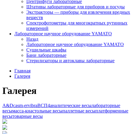
Центрифуги лабораторные
Штативы лабораторные для приборов и посуды
Экстракторы — приборы для извлечения вредных
веществ
Спектрофотометры для многократных рутинных
измерений
Лабораторное научное оборудование YAMATO
Назад
Лабораторное научное оборудование YAMATO
Сушильные шкафы
Бани лабораторные
Стерилизаторы и автоклавы лабораторные
Главная
Галерея
Галерея
A&D
cas
m-er
vibra
ВСП4
аналитические весы
лабораторные
весы
масса-к
настольные весы
паллетные весы
платформенные
весы
товарные весы