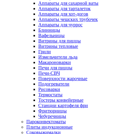
Аппараты для сахарной ваты
Аппараты для тарталеток
Аппараты для хот-догов
Аппараты чешских трубочек
Аппараты для чуррос
Блинницы
Вафельницы
Витрины для пиццы
Витрины тепловые
Грили
Измельчители льда
Макароноварки
Печи для пиццы
Печи-СВЧ
Поверхности жарочные
Подогреватели
Рисоварки
Термостаты
Тостеры конвейерные
Станции картофеля фри
Фритюрницы
Чебуречницы
Пароконвектоматы
Плиты индукционные
Соковыжималки