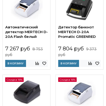
Автоматический
Детектор банкнот
детектор MERTECH D-
MERTECH D-20A
20A Flash белый
Promatic GREENRED
7 267 руб
7 804 руб
8 753
9 373
руб
руб
В КОРЗИНУ
В КОРЗИНУ
Скидка 16%
Скидка 16%