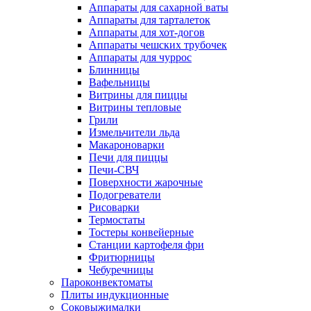
Аппараты для сахарной ваты
Аппараты для тарталеток
Аппараты для хот-догов
Аппараты чешских трубочек
Аппараты для чуррос
Блинницы
Вафельницы
Витрины для пиццы
Витрины тепловые
Грили
Измельчители льда
Макароноварки
Печи для пиццы
Печи-СВЧ
Поверхности жарочные
Подогреватели
Рисоварки
Термостаты
Тостеры конвейерные
Станции картофеля фри
Фритюрницы
Чебуречницы
Пароконвектоматы
Плиты индукционные
Соковыжималки