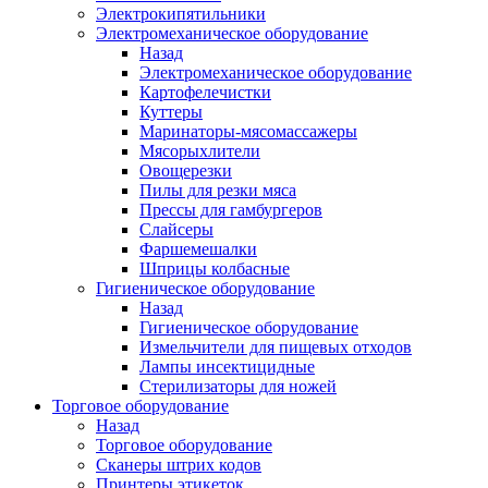
Электрокипятильники
Электромеханическое оборудование
Назад
Электромеханическое оборудование
Картофелечистки
Куттеры
Маринаторы-мясомассажеры
Мясорыхлители
Овощерезки
Пилы для резки мяса
Прессы для гамбургеров
Слайсеры
Фаршемешалки
Шприцы колбасные
Гигиеническое оборудование
Назад
Гигиеническое оборудование
Измельчители для пищевых отходов
Лампы инсектицидные
Стерилизаторы для ножей
Торговое оборудование
Назад
Торговое оборудование
Сканеры штрих кодов
Принтеры этикеток