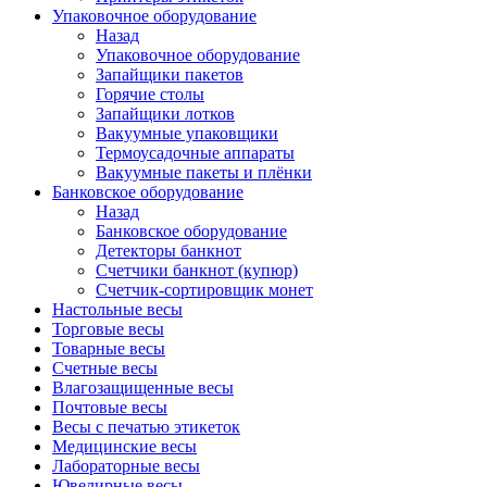
Упаковочное оборудование
Назад
Упаковочное оборудование
Запайщики пакетов
Горячие столы
Запайщики лотков
Вакуумные упаковщики
Термоусадочные аппараты
Вакуумные пакеты и плёнки
Банковское оборудование
Назад
Банковское оборудование
Детекторы банкнот
Cчетчики банкнот (купюр)
Счетчик-сортировщик монет
Настольные весы
Торговые весы
Товарные весы
Счетные весы
Влагозащищенные весы
Почтовые весы
Весы с печатью этикеток
Медицинские весы
Лабораторные весы
Ювелирные весы