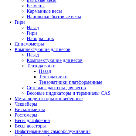
Бытовые весы
Безмены
Карманные весы
Напольные бытовые весы
Гири
Назад
Гири
Наборы гирь
Динамометры
Комплектующие для весов
Назад
Комплектующие для весов
Тензодатчики
Назад
Тензодатчики
Тензодатчики платформенные
Сетевые адаптеры для весов
Весовые индикаторы и терминалы CAS
Металлодетекторы конвейерные
Чеквейеры
Вискозиметры
Ростомеры
Весы для фреона
Весы дозаторы
Инфотерминалы самообслуживания