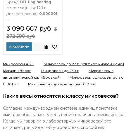
Бренд:
BEL Engineering
Макс. вес (НПВ):
12,1 г
Дискретность (d):
0,000001
г
3 090 667 руб
3
272 590 руб
В КОРЗИНУ
Микровесы A&D
Микровесы до 22 г купить по низкой цене |
Магазин Весов
Микровесы до 250 г
Микровесы с
автоматической калибровкой
Микровесы с дискретностью
0.001 мг
Микровесы с дискретностью 0.01 мг
Какие весы относятся к классу микровесов?
Согласно международной системе единиц приставка
«микро» обозначает уменьшение величины в миллион раз.
Когда мы говорим о лабораторных микровесах, это
означает, речь идет об устройствах, способных