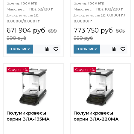
Бренд:
Госметр
Бренд:
Госметр
Макс. вес (НПВ):
52/120 г
Макс. вес (НПВ):
102/220 г
Дискретность (d):
Дискретность (d):
0,0001 г /
0,00001/0,0001 г
0,00001 г
671 904 руб
773 750 руб
699
805
900 руб
990 руб
В КОРЗИНУ
В КОРЗИНУ
Скидка 4%
Скидка 4%
Полумикровесы
Полумикровесы
серии ВЛА-135МА
серии ВЛА-220МА