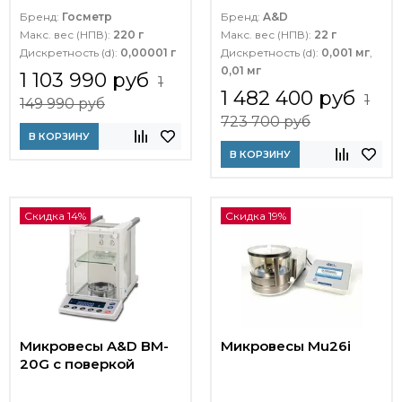
Бренд:
Госметр
Бренд:
A&D
Макс. вес (НПВ):
220 г
Макс. вес (НПВ):
22 г
Дискретность (d):
0,00001 г
Дискретность (d):
0,001 мг
,
0,01 мг
1 103 990 руб
1
1 482 400 руб
1
149 990 руб
723 700 руб
В КОРЗИНУ
В КОРЗИНУ
Скидка 14%
Скидка 19%
Микровесы A&D BM-
Микровесы Mu26i
20G с поверкой