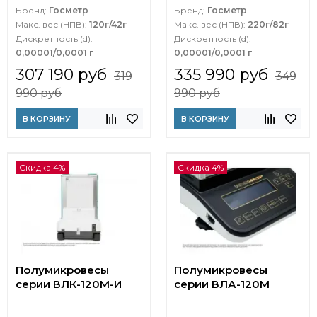
Бренд:
Госметр
Бренд:
Госметр
Макс. вес (НПВ):
120г/42г
Макс. вес (НПВ):
220г/82г
Дискретность (d):
Дискретность (d):
0,00001/0,0001 г
0,00001/0,0001 г
307 190 руб
335 990 руб
319
349
990 руб
990 руб
В КОРЗИНУ
В КОРЗИНУ
Скидка 4%
Скидка 4%
Полумикровесы
Полумикровесы
серии ВЛК-120М-И
серии ВЛА-120М