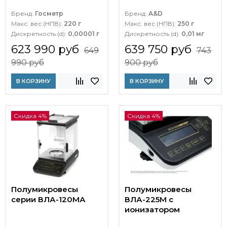
Бренд:
Госметр
Бренд:
A&D
Макс. вес (НПВ):
220 г
Макс. вес (НПВ):
250 г
Дискретность (d):
0,00001 г
Дискретность (d):
0,01 мг
623 990 руб
639 750 руб
649
743
990 руб
900 руб
В КОРЗИНУ
В КОРЗИНУ
Скидка 4%
Скидка 4%
Полумикровесы
Полумикровесы
серии ВЛА-120МА
ВЛА-225М с
ионизатором