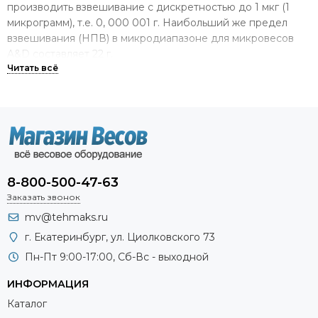
производить взвешивание с дискретностью до 1 мкг (1
микрограмм), т.е. 0, 000 001 г. Наибольший же предел
взвешивания (НПВ) в микродиапазоне для микровесов
A&D составляет 22 г.
Области применения микровесов
Они незаменимы для решения ряда специальных задач в
метрологии, фармацевтике и медицине, в космической и
авиационной промышленности, в атомной и ядерной
энергетике, в лабораторном анализе, в научных
исследованиях, а автомобильной промышленности при
8-800-500-47-63
взвешивании фильтров, для определения количества
Заказать звонок
твёрдых частиц в отработанных газах и т.д. Используя
mv@tehmaks.ru
специальный комплект для работы с дозаторами(опция),
можно проводить калибровку применяемых в
г. Екатеринбург, ул. Циолковского 73
лабораториях микродозаторов.
Пн-Пт 9:00-17:00, Сб-Вс - выходной
В мире существует лишь несколько производителей,
ИНФОРМАЦИЯ
располагающих технологиями взвешивания в
Каталог
микродиапазоне. Точность измерения и повторяемость