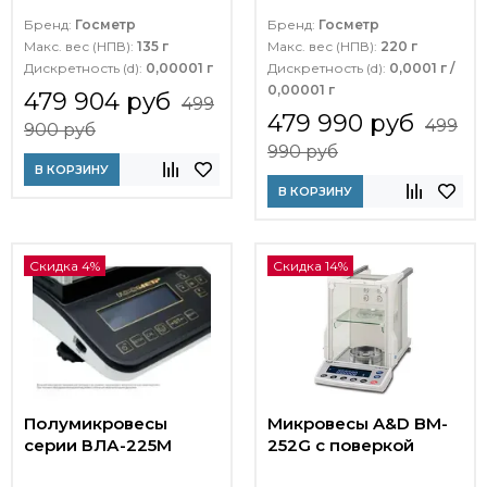
Бренд:
Госметр
Бренд:
Госметр
Макс. вес (НПВ):
135 г
Макс. вес (НПВ):
220 г
Дискретность (d):
0,00001 г
Дискретность (d):
0,0001 г /
0,00001 г
479 904 руб
499
479 990 руб
499
900 руб
990 руб
В КОРЗИНУ
В КОРЗИНУ
Скидка 4%
Скидка 14%
Полумикровесы
Микровесы A&D BM-
серии ВЛА-225М
252G с поверкой