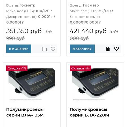
Бренд:
Госметр
Бренд:
Госметр
Макс. вес (НПВ):
100/120 г
Макс. вес (НПВ):
52/120 г
Дискретность (d):
0,0001 г /
Дискретность (d):
0,00001 г
0,00001/0,0001 г
351 350 руб
421 440 руб
365
439
990 руб
000 руб
В КОРЗИНУ
В КОРЗИНУ
Скидка 4%
Скидка 4%
Полумикровесы
Полумикровесы
серии ВЛА-135М
серии ВЛА-220М