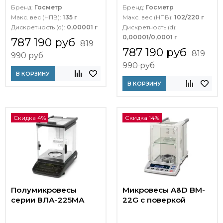
Бренд:
Госметр
Бренд:
Госметр
Макс. вес (НПВ):
135 г
Макс. вес (НПВ):
102/220 г
Дискретность (d):
0,00001 г
Дискретность (d):
0,00001/0,0001 г
787 190 руб
819
787 190 руб
819
990 руб
990 руб
В КОРЗИНУ
В КОРЗИНУ
Скидка 4%
Скидка 14%
Полумикровесы
Микровесы A&D BM-
серии ВЛА-225МА
22G с поверкой