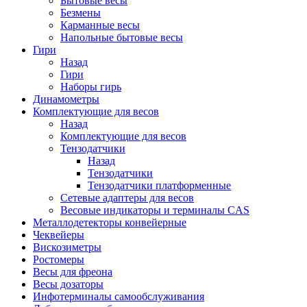
Бытовые весы
Безмены
Карманные весы
Напольные бытовые весы
Гири
Назад
Гири
Наборы гирь
Динамометры
Комплектующие для весов
Назад
Комплектующие для весов
Тензодатчики
Назад
Тензодатчики
Тензодатчики платформенные
Сетевые адаптеры для весов
Весовые индикаторы и терминалы CAS
Металлодетекторы конвейерные
Чеквейеры
Вискозиметры
Ростомеры
Весы для фреона
Весы дозаторы
Инфотерминалы самообслуживания