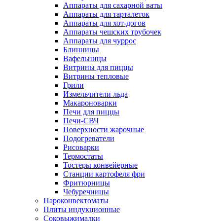
Аппараты для сахарной ваты
Аппараты для тарталеток
Аппараты для хот-догов
Аппараты чешских трубочек
Аппараты для чуррос
Блинницы
Вафельницы
Витрины для пиццы
Витрины тепловые
Грили
Измельчители льда
Макароноварки
Печи для пиццы
Печи-СВЧ
Поверхности жарочные
Подогреватели
Рисоварки
Термостаты
Тостеры конвейерные
Станции картофеля фри
Фритюрницы
Чебуречницы
Пароконвектоматы
Плиты индукционные
Соковыжималки