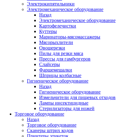
Электрокипятильники
Электромеханическое оборудование
Назад
Электромеханическое оборудование
Картофелечистки
Куттеры
Маринаторы-мясомассажеры
Мясорыхлители
Овощерезки
Пилы для резки мяса
Прессы для гамбургеров
Слайсеры
Фаршемешалки
Шприцы колбасные
Гигиеническое оборудование
Назад
Гигиеническое оборудование
Измельчители для пищевых отходов
Лампы инсектицидные
Стерилизаторы для ножей
Торговое оборудование
Назад
Торговое оборудование
Сканеры штрих кодов
Принтеры этикеток