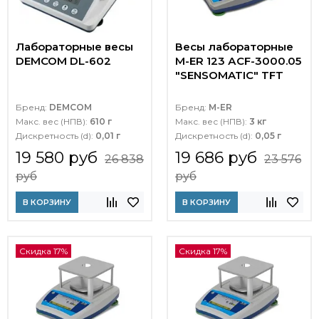
Лабораторные весы
Весы лабораторные
DEMCOM DL-602
M-ER 123 АCF-3000.05
"SENSOMATIC" TFT
Бренд:
DEMCOM
Бренд:
M-ER
Макс. вес (НПВ):
610 г
Макс. вес (НПВ):
3 кг
Дискретность (d):
0,01 г
Дискретность (d):
0,05 г
19 580 руб
19 686 руб
26 838
23 576
руб
руб
В КОРЗИНУ
В КОРЗИНУ
Скидка 17%
Скидка 17%