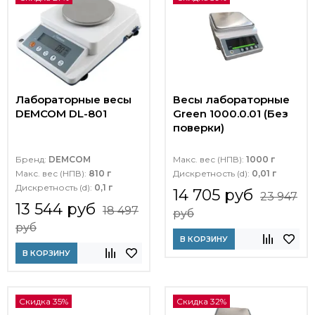
Лабораторные весы
Весы лабораторные
DEMCOM DL-801
Green 1000.0.01 (Без
поверки)
Бренд:
DEMCOM
Макс. вес (НПВ):
1000 г
Макс. вес (НПВ):
810 г
Дискретность (d):
0,01 г
Дискретность (d):
0,1 г
14 705 руб
23 947
13 544 руб
18 497
руб
руб
В КОРЗИНУ
В КОРЗИНУ
Скидка 35%
Скидка 32%