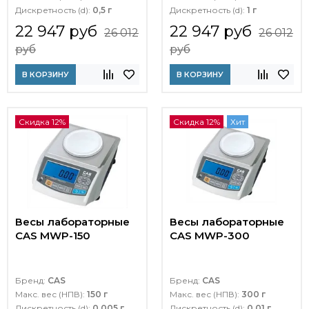
Дискретность (d):
0,5 г
Дискретность (d):
1 г
22 947 руб
22 947 руб
26 012
26 012
руб
руб
В КОРЗИНУ
В КОРЗИНУ
Скидка 12%
Скидка 12%
Хит
Весы лабораторные
Весы лабораторные
CAS MWP-150
CAS MWP-300
Бренд:
CAS
Бренд:
CAS
Макс. вес (НПВ):
150 г
Макс. вес (НПВ):
300 г
Дискретность (d):
0,005 г
Дискретность (d):
0,01 г