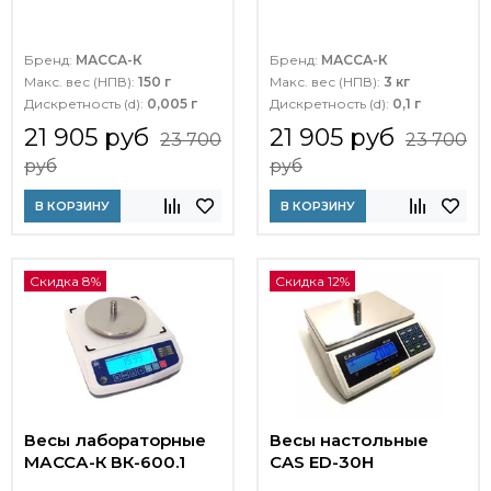
Бренд:
МАССА-К
Бренд:
МАССА-К
Макс. вес (НПВ):
150 г
Макс. вес (НПВ):
3 кг
Дискретность (d):
0,005 г
Дискретность (d):
0,1 г
21 905 руб
21 905 руб
23 700
23 700
руб
руб
В КОРЗИНУ
В КОРЗИНУ
Скидка 8%
Скидка 12%
Весы лабораторные
Весы настольные
МАССА-К ВК-600.1
CAS ED-30H