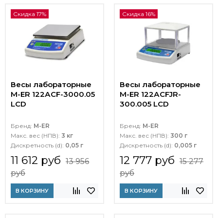
Скидка 17%
Скидка 16%
Весы лабораторные
Весы лабораторные
M-ER 122АCF-3000.05
M-ER 122АCFJR-
LСD
300.005 LСD
Бренд:
M-ER
Бренд:
M-ER
Макс. вес (НПВ):
3 кг
Макс. вес (НПВ):
300 г
Дискретность (d):
0,05 г
Дискретность (d):
0,005 г
11 612 руб
12 777 руб
13 956
15 277
руб
руб
В КОРЗИНУ
В КОРЗИНУ