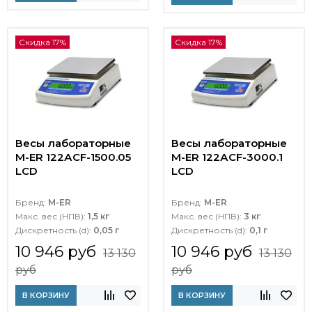
Скидка 17%
Скидка 17%
Весы лабораторные
Весы лабораторные
M-ER 122АCF-1500.05
M-ER 122АCF-3000.1
LСD
LСD
Бренд:
M-ER
Бренд:
M-ER
Макс. вес (НПВ):
1,5 кг
Макс. вес (НПВ):
3 кг
Дискретность (d):
0,05 г
Дискретность (d):
0,1 г
10 946 руб
10 946 руб
13 130
13 130
руб
руб
В КОРЗИНУ
В КОРЗИНУ