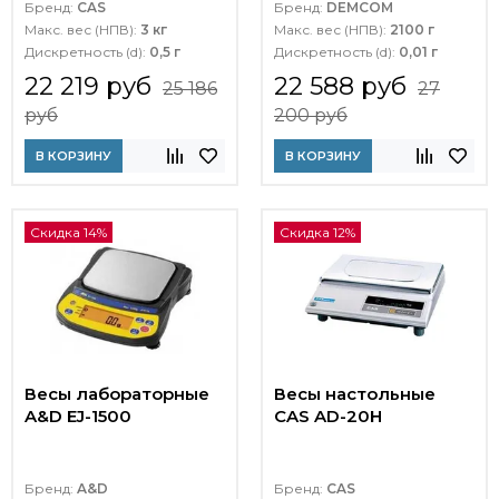
Бренд:
CAS
Бренд:
DEMCOM
Макс. вес (НПВ):
3 кг
Макс. вес (НПВ):
2100 г
Дискретность (d):
0,5 г
Дискретность (d):
0,01 г
22 219 руб
22 588 руб
25 186
27
руб
200 руб
В КОРЗИНУ
В КОРЗИНУ
Скидка 14%
Скидка 12%
Весы лабораторные
Весы настольные
A&D EJ-1500
CAS AD-20H
Бренд:
A&D
Бренд:
CAS