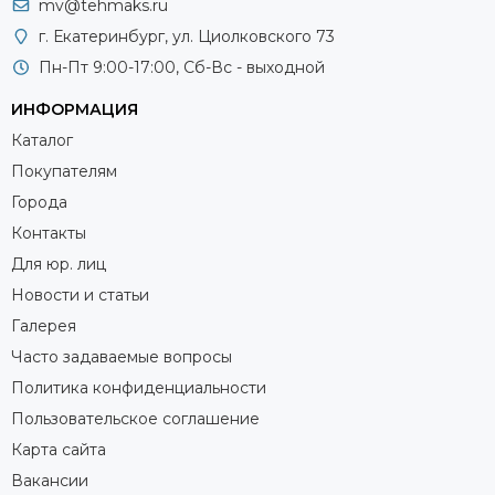
лабораторные весы
mv@tehmaks.ru
г. Екатеринбург, ул. Циолковского 73
Весы данного класса применяются при:
Пн-Пт 9:00-17:00, Сб-Вс - выходной
Тестировании пищевой продукции, определении
ИНФОРМАЦИЯ
ее состава.
Каталог
Взвешивании медицинских препаратов в больницах и
Покупателям
аптеках при приготовлении медикаментов вручную
Города
по рецепту врача.
Контакты
Анализе грунта в выездных геологических
лабораториях на месте исследований.
Для юр. лиц
Проведении гравиметрических испытаний на
Новости и статьи
производствах.
Галерея
Проверке массы ювелирных изделий в мастерских, на
Часто задаваемые вопросы
производствах и в ломбардах.
Политика конфиденциальности
Фасовке в ручном режиме штучных товаров,
Пользовательское соглашение
имеющих высокую стоимость.
Карта сайта
Подготовке реактивов в химических лабораториях для
дальнейшего смешивания.
Вакансии