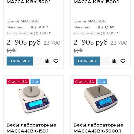
МАССА-К ВК-300.1
МАССА-К ВК-1500.1
Бренд:
МАССА-К
Бренд:
МАССА-К
Макс. вес (НПВ):
300 г
Макс. вес (НПВ):
1,5 кг
Дискретность (d):
0,01 г
Дискретность (d):
0,05 г
21 905 руб
21 905 руб
23 700
23 700
руб
руб
В КОРЗИНУ
В КОРЗИНУ
Скидка 8%
Хит
Скидка 8%
Хит
Весы лабораторные
Весы лабораторные
МАССА-К ВК-150.1
МАССА-К ВК-3000.1