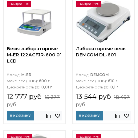
Скидка 16%
Скидка 27%
Весы лабораторные
Лабораторные весы
M-ER 122АCFJR-600.01
DEMCOM DL-601
LСD
Бренд:
M-ER
Бренд:
DEMCOM
Макс. вес (НПВ):
600 г
Макс. вес (НПВ):
610 г
Дискретность (d):
0,01 г
Дискретность (d):
0,1 г
12 777 руб
13 544 руб
15 277
18 497
руб
руб
В КОРЗИНУ
В КОРЗИНУ
Скидка 27%
Скидка 39%