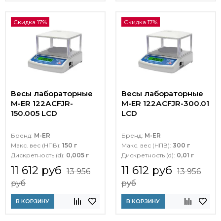
Скидка 17%
Скидка 17%
Весы лабораторные
Весы лабораторные
M-ER 122АCFJR-
M-ER 122АCFJR-300.01
150.005 LСD
LСD
Бренд:
M-ER
Бренд:
M-ER
Макс. вес (НПВ):
150 г
Макс. вес (НПВ):
300 г
Дискретность (d):
0,005 г
Дискретность (d):
0,01 г
11 612 руб
11 612 руб
13 956
13 956
руб
руб
В КОРЗИНУ
В КОРЗИНУ