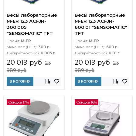
Весы лабораторные
Весы лабораторные
M-ER 123 АCFJR-
M-ER 123 АCFJR-
300.005
600.01 "SENSOMATIC"
"SENSOMATIC" TFT
TFT
Бренд:
M-ER
Бренд:
M-ER
Макс. вес (НПВ):
300 г
Макс. вес (НПВ):
600 г
Дискретность (d):
0,005 г
Дискретность (d):
0,01 г
20 019 руб
20 019 руб
23
23
989 руб
989 руб
В КОРЗИНУ
В КОРЗИНУ
Скидка 17%
Скидка 16%