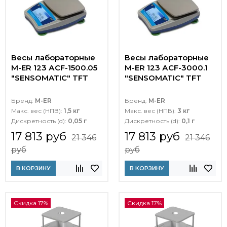
Весы лабораторные
Весы лабораторные
M-ER 123 АCF-1500.05
M-ER 123 АCF-3000.1
"SENSOMATIC" TFT
"SENSOMATIC" TFT
Бренд:
M-ER
Бренд:
M-ER
Макс. вес (НПВ):
1,5 кг
Макс. вес (НПВ):
3 кг
Дискретность (d):
0,05 г
Дискретность (d):
0,1 г
17 813 руб
17 813 руб
21 346
21 346
руб
руб
В КОРЗИНУ
В КОРЗИНУ
Скидка 17%
Скидка 17%