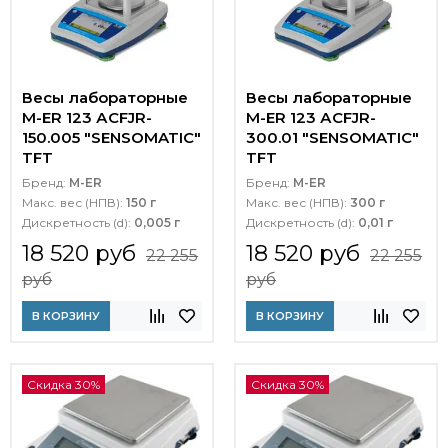
Весы лабораторные
Весы лабораторные
M-ER 123 АCFJR-
M-ER 123 АCFJR-
150.005 "SENSOMATIC"
300.01 "SENSOMATIC"
TFT
TFT
Бренд:
M-ER
Бренд:
M-ER
Макс. вес (НПВ):
150 г
Макс. вес (НПВ):
300 г
Дискретность (d):
0,005 г
Дискретность (d):
0,01 г
18 520 руб
18 520 руб
22 255
22 255
руб
руб
В КОРЗИНУ
В КОРЗИНУ
Скидка 30%
Скидка 30%