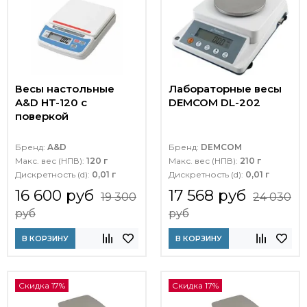
Весы настольные
Лабораторные весы
A&D HT-120 с
DEMCOM DL-202
поверкой
Бренд:
A&D
Бренд:
DEMCOM
Макс. вес (НПВ):
120 г
Макс. вес (НПВ):
210 г
Дискретность (d):
0,01 г
Дискретность (d):
0,01 г
16 600 руб
17 568 руб
19 300
24 030
руб
руб
В КОРЗИНУ
В КОРЗИНУ
Скидка 17%
Скидка 17%