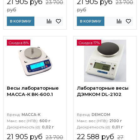
21 905 руб
21 905 руб
23 700
23 700
руб
руб
В КОРЗИНУ
В КОРЗИНУ
Скидка 8%
Скидка 17%
Весы лабораторные
Лабораторные весы
МАССА-К ВК-600.1
ДЭМКОМ DL-2102
Бренд:
МАССА-К
Бренд:
DEMCOM
Макс. вес (НПВ):
600 г
Макс. вес (НПВ):
2100 г
Дискретность (d):
0,02 г
Дискретность (d):
0,01 г
21 905 руб
22 588 руб
23 700
27