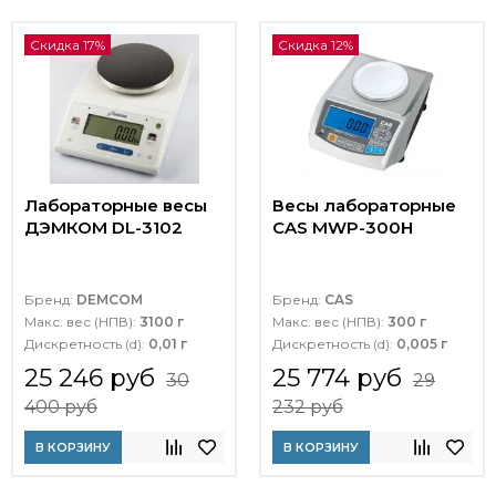
Скидка 17%
Скидка 12%
Лабораторные весы
Весы лабораторные
ДЭМКОМ DL-3102
CAS MWP-300H
Бренд:
DEMCOM
Бренд:
CAS
Макс. вес (НПВ):
3100 г
Макс. вес (НПВ):
300 г
Дискретность (d):
0,01 г
Дискретность (d):
0,005 г
25 246 руб
25 774 руб
30
29
400 руб
232 руб
В КОРЗИНУ
В КОРЗИНУ