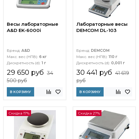
Весы лабораторные
Лабораторные весы
A&D EK-6000i
DEMCOM DL-103
Бренд:
A&D
Бренд:
DEMCOM
Макс. вес (НПВ):
6 кг
Макс. вес (НПВ):
110 г
Дискретность (d):
1 г
Дискретность (d):
0,001 г
29 650 руб
30 441 руб
34
41 619
500 руб
руб
В КОРЗИНУ
В КОРЗИНУ
Скидка 17%
Скидка 27%