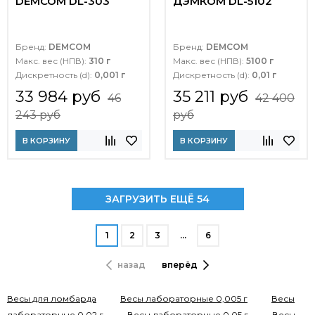
DEMCOM DL-303
ДЭМКОМ DL-5102
Бренд:
DEMCOM
Бренд:
DEMCOM
Макс. вес (НПВ):
310 г
Макс. вес (НПВ):
5100 г
Дискретность (d):
0,001 г
Дискретность (d):
0,01 г
33 984 руб
35 211 руб
46
42 400
243 руб
руб
В КОРЗИНУ
В КОРЗИНУ
ЗАГРУЗИТЬ ЕЩЁ 54
1
2
3
…
6
назад
вперёд
Весы для ломбарда
Весы лабораторные 0,005 г
Весы
лабораторные 0,02 г
Весы лабораторные 0,05 г
Весы