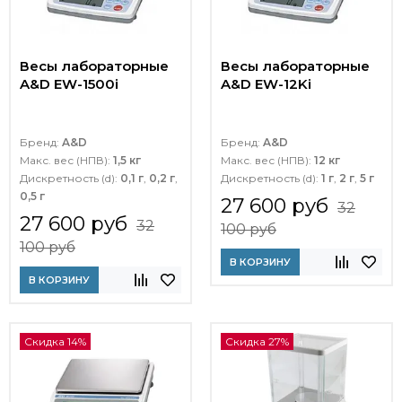
Весы лабораторные
Весы лабораторные
A&D EW-1500i
A&D EW-12Ki
Бренд:
A&D
Бренд:
A&D
Макс. вес (НПВ):
1,5 кг
Макс. вес (НПВ):
12 кг
Дискретность (d):
0,1 г
,
0,2 г
,
Дискретность (d):
1 г
,
2 г
,
5 г
0,5 г
27 600 руб
32
27 600 руб
32
100 руб
100 руб
В КОРЗИНУ
В КОРЗИНУ
Скидка 14%
Скидка 27%