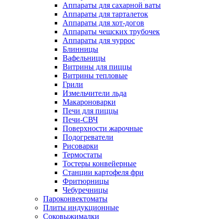
Аппараты для сахарной ваты
Аппараты для тарталеток
Аппараты для хот-догов
Аппараты чешских трубочек
Аппараты для чуррос
Блинницы
Вафельницы
Витрины для пиццы
Витрины тепловые
Грили
Измельчители льда
Макароноварки
Печи для пиццы
Печи-СВЧ
Поверхности жарочные
Подогреватели
Рисоварки
Термостаты
Тостеры конвейерные
Станции картофеля фри
Фритюрницы
Чебуречницы
Пароконвектоматы
Плиты индукционные
Соковыжималки