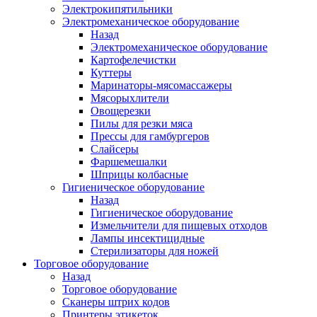
Электрокипятильники
Электромеханическое оборудование
Назад
Электромеханическое оборудование
Картофелечистки
Куттеры
Маринаторы-мясомассажеры
Мясорыхлители
Овощерезки
Пилы для резки мяса
Прессы для гамбургеров
Слайсеры
Фаршемешалки
Шприцы колбасные
Гигиеническое оборудование
Назад
Гигиеническое оборудование
Измельчители для пищевых отходов
Лампы инсектицидные
Стерилизаторы для ножей
Торговое оборудование
Назад
Торговое оборудование
Сканеры штрих кодов
Принтеры этикеток