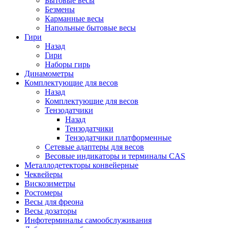
Бытовые весы
Безмены
Карманные весы
Напольные бытовые весы
Гири
Назад
Гири
Наборы гирь
Динамометры
Комплектующие для весов
Назад
Комплектующие для весов
Тензодатчики
Назад
Тензодатчики
Тензодатчики платформенные
Сетевые адаптеры для весов
Весовые индикаторы и терминалы CAS
Металлодетекторы конвейерные
Чеквейеры
Вискозиметры
Ростомеры
Весы для фреона
Весы дозаторы
Инфотерминалы самообслуживания