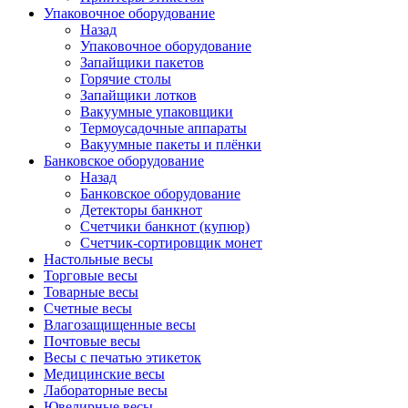
Упаковочное оборудование
Назад
Упаковочное оборудование
Запайщики пакетов
Горячие столы
Запайщики лотков
Вакуумные упаковщики
Термоусадочные аппараты
Вакуумные пакеты и плёнки
Банковское оборудование
Назад
Банковское оборудование
Детекторы банкнот
Cчетчики банкнот (купюр)
Счетчик-сортировщик монет
Настольные весы
Торговые весы
Товарные весы
Счетные весы
Влагозащищенные весы
Почтовые весы
Весы с печатью этикеток
Медицинские весы
Лабораторные весы
Ювелирные весы