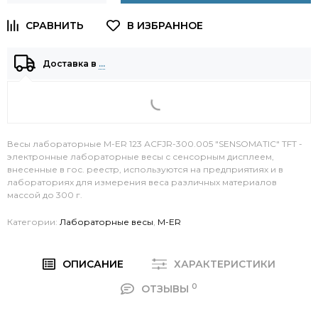
Доставка в
…
Весы лабораторные M-ER 123 АCFJR-300.005 "SENSOMATIC" TFT -
электронные лабораторные весы с сенсорным дисплеем,
внесенные в гос. реестр, используются на предприятиях и в
лабораториях для измерения веса различных материалов
массой до 300 г.
Категории:
Лабораторные весы
,
M-ER
ОПИСАНИЕ
ХАРАКТЕРИСТИКИ
0
ОТЗЫВЫ