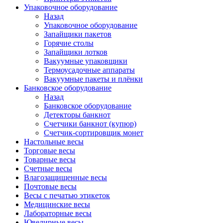
Упаковочное оборудование
Назад
Упаковочное оборудование
Запайщики пакетов
Горячие столы
Запайщики лотков
Вакуумные упаковщики
Термоусадочные аппараты
Вакуумные пакеты и плёнки
Банковское оборудование
Назад
Банковское оборудование
Детекторы банкнот
Cчетчики банкнот (купюр)
Счетчик-сортировщик монет
Настольные весы
Торговые весы
Товарные весы
Счетные весы
Влагозащищенные весы
Почтовые весы
Весы с печатью этикеток
Медицинские весы
Лабораторные весы
Ювелирные весы