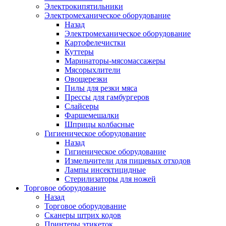
Электрокипятильники
Электромеханическое оборудование
Назад
Электромеханическое оборудование
Картофелечистки
Куттеры
Маринаторы-мясомассажеры
Мясорыхлители
Овощерезки
Пилы для резки мяса
Прессы для гамбургеров
Слайсеры
Фаршемешалки
Шприцы колбасные
Гигиеническое оборудование
Назад
Гигиеническое оборудование
Измельчители для пищевых отходов
Лампы инсектицидные
Стерилизаторы для ножей
Торговое оборудование
Назад
Торговое оборудование
Сканеры штрих кодов
Принтеры этикеток