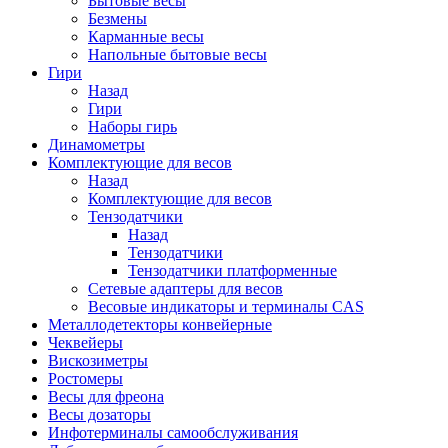
Бытовые весы
Безмены
Карманные весы
Напольные бытовые весы
Гири
Назад
Гири
Наборы гирь
Динамометры
Комплектующие для весов
Назад
Комплектующие для весов
Тензодатчики
Назад
Тензодатчики
Тензодатчики платформенные
Сетевые адаптеры для весов
Весовые индикаторы и терминалы CAS
Металлодетекторы конвейерные
Чеквейеры
Вискозиметры
Ростомеры
Весы для фреона
Весы дозаторы
Инфотерминалы самообслуживания