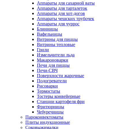
Аппараты для сахарной ваты
Аппараты для тарталеток
Аппараты для хот-догов
Аппараты чешских трубочек
Аппараты для чуррос
Блинницы
Вафельницы
Витрины для пиццы
Витрины тепловые
Грили
Измельчители льда
Макароноварки
Печи для пиццы
Печи-СВЧ
Поверхности жарочные
Подогреватели
Рисоварки
Термостаты
Тостеры конвейерные
Станции картофеля фри
Фритюрницы
Чебуречницы
Пароконвектоматы
Плиты индукционные
Соковыжималки