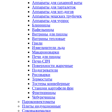
Аппараты для сахарной ваты
Аппараты для тарталеток
Аппараты для хот-догов
Аппараты чешских трубочек
Аппараты для чуррос
Блинницы
Вафельницы
Витрины для пиццы
Витрины тепловые
Грили
Измельчители льда
Макароноварки
Печи для пиццы
Печи-СВЧ
Поверхности жарочные
Подогреватели
Рисоварки
Термостаты
Тостеры конвейерные
Станции картофеля фри
Фритюрницы
Чебуречницы
Пароконвектоматы
Плиты индукционные
Соковыжималки