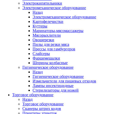
Электрокипятильники
Электромеханическое оборудование
Назад
Электромеханическое оборудование
Картофелечистки
Куттеры
Маринаторы-мясомассажеры
Мясорыхлители
Овощерезки
Пилы для резки мяса
Прессы для гамбургеров
Слайсеры
Фаршемешалки
Шприцы колбасные
Гигиеническое оборудование
Назад
Гигиеническое оборудование
Измельчители для пищевых отходов
Лампы инсектицидные
Стерилизаторы для ножей
Торговое оборудование
Назад
Торговое оборудование
Сканеры штрих кодов
Принтеры этикеток