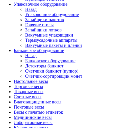
Упаковочное оборудование
Назад
Упаковочное оборудование
Запайщики пакетов
Горячие столы
Запайщики лотков
Вакуумные упаковщики
Термоусадочные аппараты
Вакуумные пакеты и плёнки
Банковское оборудование
Назад
Банковское оборудование
Детекторы банкнот
Cчетчики банкнот (купюр)
Счетчик-сортировщик монет
Настольные весы
Торговые весы
Товарные весы
Счетные весы
Влагозащищенные весы
Почтовые весы
Весы с печатью этикеток
Медицинские весы
Лабораторные весы
Ювелирные весы