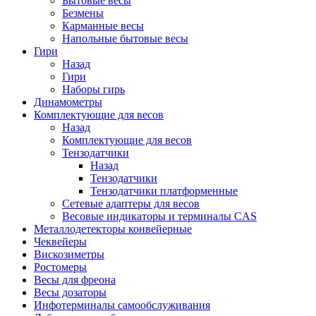
Бытовые весы
Безмены
Карманные весы
Напольные бытовые весы
Гири
Назад
Гири
Наборы гирь
Динамометры
Комплектующие для весов
Назад
Комплектующие для весов
Тензодатчики
Назад
Тензодатчики
Тензодатчики платформенные
Сетевые адаптеры для весов
Весовые индикаторы и терминалы CAS
Металлодетекторы конвейерные
Чеквейеры
Вискозиметры
Ростомеры
Весы для фреона
Весы дозаторы
Инфотерминалы самообслуживания