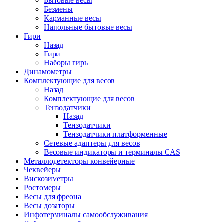
Бытовые весы
Безмены
Карманные весы
Напольные бытовые весы
Гири
Назад
Гири
Наборы гирь
Динамометры
Комплектующие для весов
Назад
Комплектующие для весов
Тензодатчики
Назад
Тензодатчики
Тензодатчики платформенные
Сетевые адаптеры для весов
Весовые индикаторы и терминалы CAS
Металлодетекторы конвейерные
Чеквейеры
Вискозиметры
Ростомеры
Весы для фреона
Весы дозаторы
Инфотерминалы самообслуживания