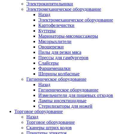
Электрокипятильники
Электромеханическое оборудование
Назад
Электромеханическое оборудование
Картофелечистки
Куттеры
Маринаторы-мясомассажеры
Мясорыхлители
Овощерезки
Пилы для резки мяса
Прессы для гамбургеров
Слайсеры
Фаршемешалки
Шприцы колбасные
Гигиеническое оборудование
Назад
Гигиеническое оборудование
Измельчители для пищевых отходов
Лампы инсектицидные
Стерилизаторы для ножей
Торговое оборудование
Назад
Торговое оборудование
Сканеры штрих кодов
Принтеры этикеток