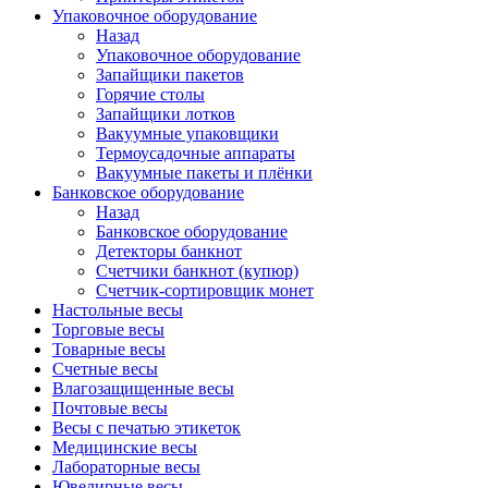
Упаковочное оборудование
Назад
Упаковочное оборудование
Запайщики пакетов
Горячие столы
Запайщики лотков
Вакуумные упаковщики
Термоусадочные аппараты
Вакуумные пакеты и плёнки
Банковское оборудование
Назад
Банковское оборудование
Детекторы банкнот
Cчетчики банкнот (купюр)
Счетчик-сортировщик монет
Настольные весы
Торговые весы
Товарные весы
Счетные весы
Влагозащищенные весы
Почтовые весы
Весы с печатью этикеток
Медицинские весы
Лабораторные весы
Ювелирные весы