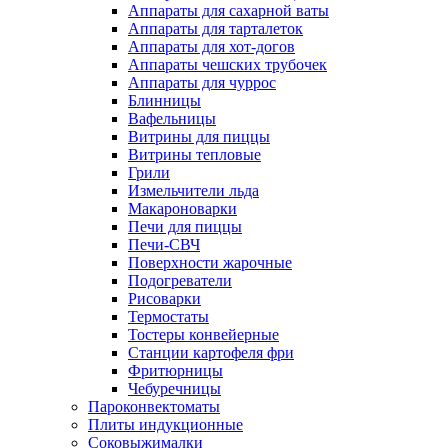
Аппараты для сахарной ваты
Аппараты для тарталеток
Аппараты для хот-догов
Аппараты чешских трубочек
Аппараты для чуррос
Блинницы
Вафельницы
Витрины для пиццы
Витрины тепловые
Грили
Измельчители льда
Макароноварки
Печи для пиццы
Печи-СВЧ
Поверхности жарочные
Подогреватели
Рисоварки
Термостаты
Тостеры конвейерные
Станции картофеля фри
Фритюрницы
Чебуречницы
Пароконвектоматы
Плиты индукционные
Соковыжималки