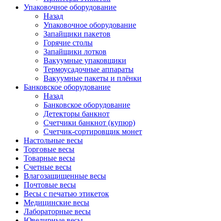
Упаковочное оборудование
Назад
Упаковочное оборудование
Запайщики пакетов
Горячие столы
Запайщики лотков
Вакуумные упаковщики
Термоусадочные аппараты
Вакуумные пакеты и плёнки
Банковское оборудование
Назад
Банковское оборудование
Детекторы банкнот
Cчетчики банкнот (купюр)
Счетчик-сортировщик монет
Настольные весы
Торговые весы
Товарные весы
Счетные весы
Влагозащищенные весы
Почтовые весы
Весы с печатью этикеток
Медицинские весы
Лабораторные весы
Ювелирные весы