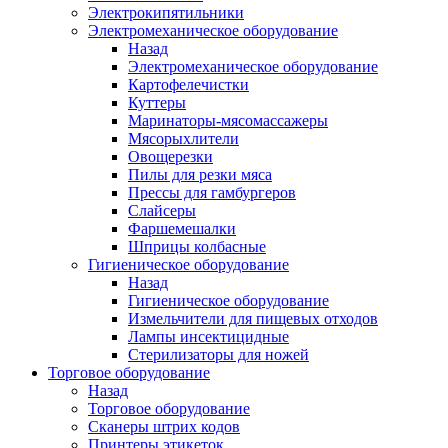
Электрокипятильники
Электромеханическое оборудование
Назад
Электромеханическое оборудование
Картофелечистки
Куттеры
Маринаторы-мясомассажеры
Мясорыхлители
Овощерезки
Пилы для резки мяса
Прессы для гамбургеров
Слайсеры
Фаршемешалки
Шприцы колбасные
Гигиеническое оборудование
Назад
Гигиеническое оборудование
Измельчители для пищевых отходов
Лампы инсектицидные
Стерилизаторы для ножей
Торговое оборудование
Назад
Торговое оборудование
Сканеры штрих кодов
Принтеры этикеток