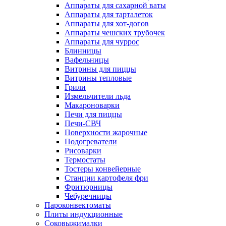
Аппараты для сахарной ваты
Аппараты для тарталеток
Аппараты для хот-догов
Аппараты чешских трубочек
Аппараты для чуррос
Блинницы
Вафельницы
Витрины для пиццы
Витрины тепловые
Грили
Измельчители льда
Макароноварки
Печи для пиццы
Печи-СВЧ
Поверхности жарочные
Подогреватели
Рисоварки
Термостаты
Тостеры конвейерные
Станции картофеля фри
Фритюрницы
Чебуречницы
Пароконвектоматы
Плиты индукционные
Соковыжималки