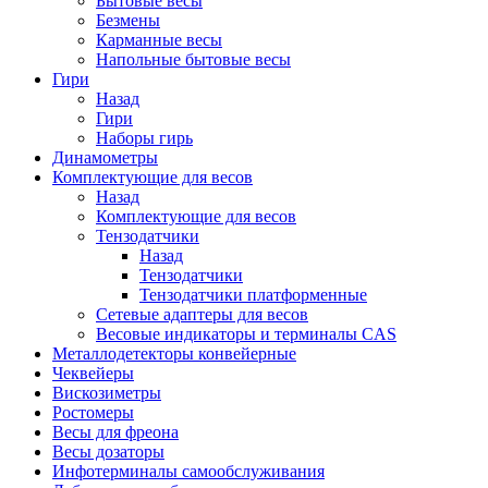
Бытовые весы
Безмены
Карманные весы
Напольные бытовые весы
Гири
Назад
Гири
Наборы гирь
Динамометры
Комплектующие для весов
Назад
Комплектующие для весов
Тензодатчики
Назад
Тензодатчики
Тензодатчики платформенные
Сетевые адаптеры для весов
Весовые индикаторы и терминалы CAS
Металлодетекторы конвейерные
Чеквейеры
Вискозиметры
Ростомеры
Весы для фреона
Весы дозаторы
Инфотерминалы самообслуживания