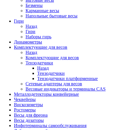
Бытовые весы
Безмены
Карманные весы
Напольные бытовые весы
Гири
Назад
Гири
Наборы гирь
Динамометры
Комплектующие для весов
Назад
Комплектующие для весов
Тензодатчики
Назад
Тензодатчики
Тензодатчики платформенные
Сетевые адаптеры для весов
Весовые индикаторы и терминалы CAS
Металлодетекторы конвейерные
Чеквейеры
Вискозиметры
Ростомеры
Весы для фреона
Весы дозаторы
Инфотерминалы самообслуживания