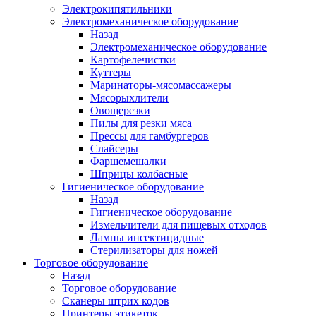
Электрокипятильники
Электромеханическое оборудование
Назад
Электромеханическое оборудование
Картофелечистки
Куттеры
Маринаторы-мясомассажеры
Мясорыхлители
Овощерезки
Пилы для резки мяса
Прессы для гамбургеров
Слайсеры
Фаршемешалки
Шприцы колбасные
Гигиеническое оборудование
Назад
Гигиеническое оборудование
Измельчители для пищевых отходов
Лампы инсектицидные
Стерилизаторы для ножей
Торговое оборудование
Назад
Торговое оборудование
Сканеры штрих кодов
Принтеры этикеток