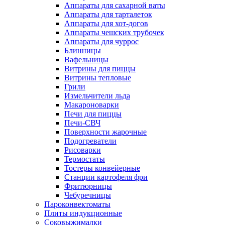
Аппараты для сахарной ваты
Аппараты для тарталеток
Аппараты для хот-догов
Аппараты чешских трубочек
Аппараты для чуррос
Блинницы
Вафельницы
Витрины для пиццы
Витрины тепловые
Грили
Измельчители льда
Макароноварки
Печи для пиццы
Печи-СВЧ
Поверхности жарочные
Подогреватели
Рисоварки
Термостаты
Тостеры конвейерные
Станции картофеля фри
Фритюрницы
Чебуречницы
Пароконвектоматы
Плиты индукционные
Соковыжималки