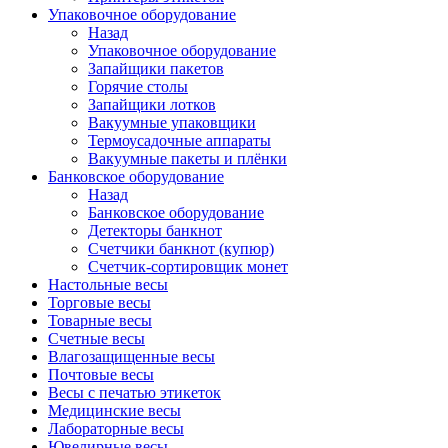
Упаковочное оборудование
Назад
Упаковочное оборудование
Запайщики пакетов
Горячие столы
Запайщики лотков
Вакуумные упаковщики
Термоусадочные аппараты
Вакуумные пакеты и плёнки
Банковское оборудование
Назад
Банковское оборудование
Детекторы банкнот
Cчетчики банкнот (купюр)
Счетчик-сортировщик монет
Настольные весы
Торговые весы
Товарные весы
Счетные весы
Влагозащищенные весы
Почтовые весы
Весы с печатью этикеток
Медицинские весы
Лабораторные весы
Ювелирные весы