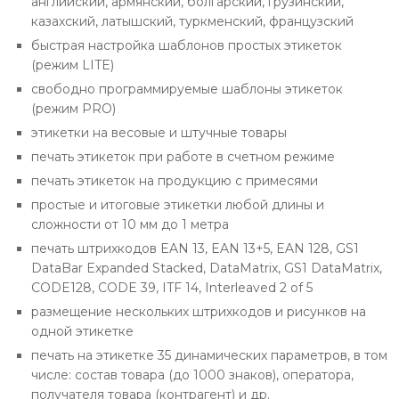
английский, армянский, болгарский, грузинский,
казахский, латышский, туркменский, французский
быстрая настройка шаблонов простых этикеток
(режим LITE)
свободно программируемые шаблоны этикеток
(режим PRO)
этикетки на весовые и штучные товары
печать этикеток при работе в счетном режиме
печать этикеток на продукцию с примесями
простые и итоговые этикетки любой длины и
сложности от 10 мм до 1 метра
печать штрихкодов EAN 13, EAN 13+5, EAN 128, GS1
DataBar Expanded Stacked, DataMatrix, GS1 DataMatrix,
CODE128, CODE 39, ITF 14, Interleaved 2 of 5
размещение нескольких штрихкодов и рисунков на
одной этикетке
печать на этикетке 35 динамических параметров, в том
числе: состав товара (до 1000 знаков), оператора,
получателя товара (контрагент) и др.