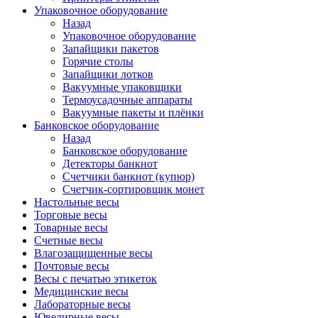
Упаковочное оборудование
Назад
Упаковочное оборудование
Запайщики пакетов
Горячие столы
Запайщики лотков
Вакуумные упаковщики
Термоусадочные аппараты
Вакуумные пакеты и плёнки
Банковское оборудование
Назад
Банковское оборудование
Детекторы банкнот
Cчетчики банкнот (купюр)
Счетчик-сортировщик монет
Настольные весы
Торговые весы
Товарные весы
Счетные весы
Влагозащищенные весы
Почтовые весы
Весы с печатью этикеток
Медицинские весы
Лабораторные весы
Ювелирные весы