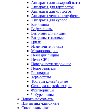
Аппараты для сахарной ваты
Аппараты для тарталеток
Аппараты для хот-догов
Аппараты чешских трубочек
Аппараты для чуррос
Блинницы
Вафельницы
Витрины для пиццы
Витрины тепловые
Грили
Измельчители льда
Макароноварки
Печи для пиццы
Печи-СВЧ
Поверхности жарочные
Подогреватели
Рисоварки
Термостаты
Тостеры конвейерные
Станции картофеля фри
Фритюрницы
Чебуречницы
Пароконвектоматы
Плиты индукционные
Соковыжималки