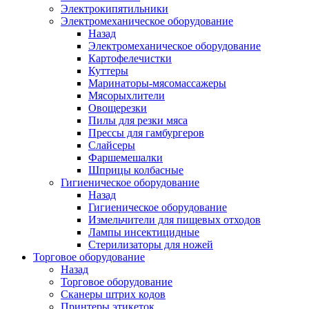
Электрокипятильники
Электромеханическое оборудование
Назад
Электромеханическое оборудование
Картофелечистки
Куттеры
Маринаторы-мясомассажеры
Мясорыхлители
Овощерезки
Пилы для резки мяса
Прессы для гамбургеров
Слайсеры
Фаршемешалки
Шприцы колбасные
Гигиеническое оборудование
Назад
Гигиеническое оборудование
Измельчители для пищевых отходов
Лампы инсектицидные
Стерилизаторы для ножей
Торговое оборудование
Назад
Торговое оборудование
Сканеры штрих кодов
Принтеры этикеток