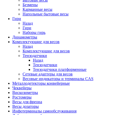
Бытовые весы
Безмены
Карманные весы
Напольные бытовые весы
Гири
Назад
Гири
Наборы гирь
Динамометры
Комплектующие для весов
Назад
Комплектующие для весов
Тензодатчики
Назад
Тензодатчики
Тензодатчики платформенные
Сетевые адаптеры для весов
Весовые индикаторы и терминалы CAS
Металлодетекторы конвейерные
Чеквейеры
Вискозиметры
Ростомеры
Весы для фреона
Весы дозаторы
Инфотерминалы самообслуживания