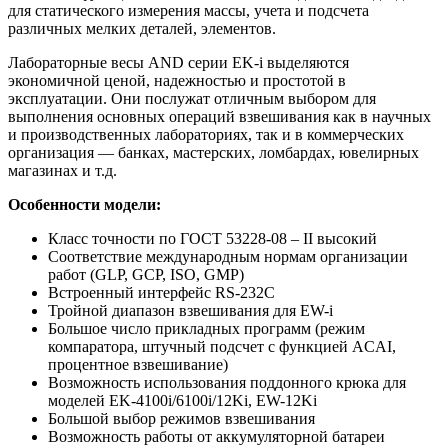
для статического измерения массы, учета и подсчета
различных мелких деталей, элементов.
Лабораторные весы AND серии EK-i выделяются
экономичной ценой, надежностью и простотой в
эксплуатации. Они послужат отличным выбором для
выполнения основных операций взвешивания как в научных
и производственных лабораториях, так и в коммерческих
организация — банках, мастерских, ломбардах, ювелирных
магазинах и т.д.
Особенности модели:
Класс точности по ГОСТ 53228-08 – II высокий
Соответствие международным нормам организации
работ (GLP, GCP, ISO, GMP)
Встроенный интерфейс RS-232C
Тройной диапазон взвешивания для EW-i
Большое число прикладных программ (режим
компаратора, штучный подсчет с функцией ACAI,
процентное взвешивание)
Возможность использования поддонного крюка для
моделей EK-4100i/6100i/12Ki, EW-12Ki
Большой выбор режимов взвешивания
Возможность работы от аккумуляторной батареи