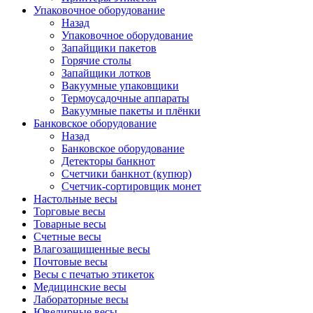
Упаковочное оборудование
Назад
Упаковочное оборудование
Запайщики пакетов
Горячие столы
Запайщики лотков
Вакуумные упаковщики
Термоусадочные аппараты
Вакуумные пакеты и плёнки
Банковское оборудование
Назад
Банковское оборудование
Детекторы банкнот
Cчетчики банкнот (купюр)
Счетчик-сортировщик монет
Настольные весы
Торговые весы
Товарные весы
Счетные весы
Влагозащищенные весы
Почтовые весы
Весы с печатью этикеток
Медицинские весы
Лабораторные весы
Ювелирные весы