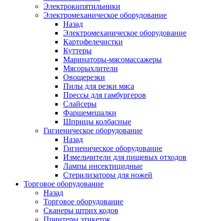
Электрокипятильники
Электромеханическое оборудование
Назад
Электромеханическое оборудование
Картофелечистки
Куттеры
Маринаторы-мясомассажеры
Мясорыхлители
Овощерезки
Пилы для резки мяса
Прессы для гамбургеров
Слайсеры
Фаршемешалки
Шприцы колбасные
Гигиеническое оборудование
Назад
Гигиеническое оборудование
Измельчители для пищевых отходов
Лампы инсектицидные
Стерилизаторы для ножей
Торговое оборудование
Назад
Торговое оборудование
Сканеры штрих кодов
Принтеры этикеток