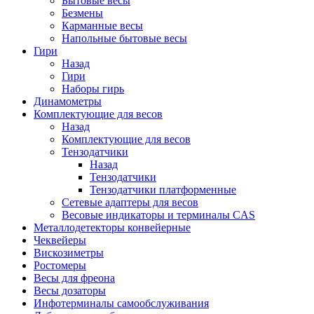
Бытовые весы
Безмены
Карманные весы
Напольные бытовые весы
Гири
Назад
Гири
Наборы гирь
Динамометры
Комплектующие для весов
Назад
Комплектующие для весов
Тензодатчики
Назад
Тензодатчики
Тензодатчики платформенные
Сетевые адаптеры для весов
Весовые индикаторы и терминалы CAS
Металлодетекторы конвейерные
Чеквейеры
Вискозиметры
Ростомеры
Весы для фреона
Весы дозаторы
Инфотерминалы самообслуживания