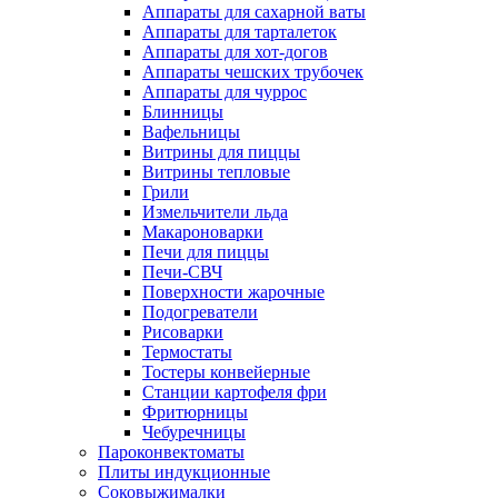
Аппараты для сахарной ваты
Аппараты для тарталеток
Аппараты для хот-догов
Аппараты чешских трубочек
Аппараты для чуррос
Блинницы
Вафельницы
Витрины для пиццы
Витрины тепловые
Грили
Измельчители льда
Макароноварки
Печи для пиццы
Печи-СВЧ
Поверхности жарочные
Подогреватели
Рисоварки
Термостаты
Тостеры конвейерные
Станции картофеля фри
Фритюрницы
Чебуречницы
Пароконвектоматы
Плиты индукционные
Соковыжималки