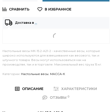
Доставка в
…
Настольные весы МК-15.2-А21-2 - качественные весы, которые
широко используются для взвешивания как весового, так и
штучного товара. Весы могут использоваться как на
производстве, так и в торговле. Максимальный вес груза 15 кг.
Категории:
Настольные весы
,
МАССА-К
ОПИСАНИЕ
ХАРАКТЕРИСТИКИ
0
ОТЗЫВЫ