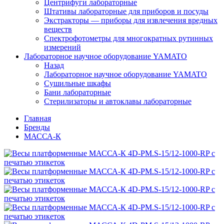
Центрифуги лабораторные
Штативы лабораторные для приборов и посуды
Экстракторы — приборы для извлечения вредных
веществ
Спектрофотометры для многократных рутинных
измерений
Лабораторное научное оборудование YAMATO
Назад
Лабораторное научное оборудование YAMATO
Сушильные шкафы
Бани лабораторные
Стерилизаторы и автоклавы лабораторные
Главная
Бренды
МАССА-К