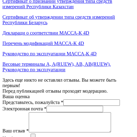
Сертификат о признании утверждения типа средств
измерений Республики Казахстан
Сертификат об утверждении типа средств измерений
Республики Беларусь
Деклараци о соответствии МАССА-К 4D
Перечень модификаций МАССА-К 4D
Руководство по эксплуатации МАССА-К 4D
Весовые терминалы A, A(RUЕW), AB, AB(RUЕW).
Руководство по эксплуатации
Здесь еще никто не оставлял отзывы. Вы можете быть
первым!
Перед публикацией отзывы проходят модерацию.
Ваша оценка
Представьтесь, пожалуйста
*
Электронная почта
*
Ваш отзыв
*