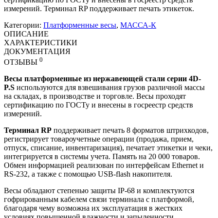
измерений. Терминал RP поддерживает печать этикеток.
Категории:
Платформенные весы
,
МАССА-К
ОПИСАНИЕ
ХАРАКТЕРИСТИКИ
ДОКУМЕНТАЦИЯ
0
ОТЗЫВЫ
Весы платформенные из нержавеющей стали серии 4D-
P.S
используются для взвешивания грузов различной массы
на складах, в производстве и торговле. Весы проходят
сертификацию по ГОСТу и внесены в госреестр средств
измерений.
Терминал RP
поддерживает печать 8 форматов штрихкодов,
регистрирует товароучетные операции (продажа, прием,
отпуск, списание, инвентаризация), печатает этикетки и чеки,
интегрируется в системы учета. Память на 20 000 товаров.
Обмен информацией реализован по интерфейсам Ethernet и
RS-232, а также с помощью USB-flash накопителя.
Весы обладают степенью защиты IP-68 и комплектуются
гофрированным кабелем связи терминала с платформой,
благодаря чему возможна их эксплуатация в жестких
условиях повышенной влажности и запыленности.