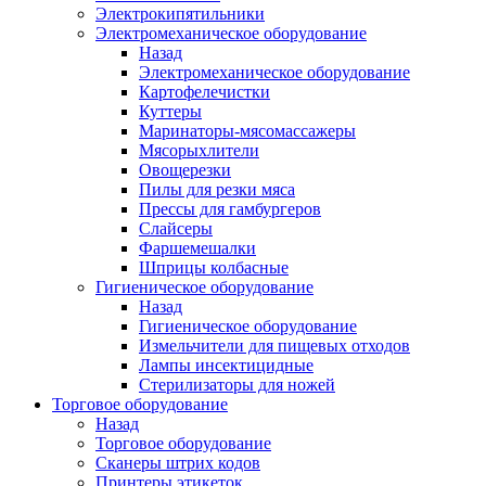
Электрокипятильники
Электромеханическое оборудование
Назад
Электромеханическое оборудование
Картофелечистки
Куттеры
Маринаторы-мясомассажеры
Мясорыхлители
Овощерезки
Пилы для резки мяса
Прессы для гамбургеров
Слайсеры
Фаршемешалки
Шприцы колбасные
Гигиеническое оборудование
Назад
Гигиеническое оборудование
Измельчители для пищевых отходов
Лампы инсектицидные
Стерилизаторы для ножей
Торговое оборудование
Назад
Торговое оборудование
Сканеры штрих кодов
Принтеры этикеток