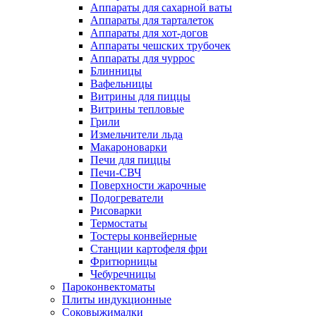
Аппараты для сахарной ваты
Аппараты для тарталеток
Аппараты для хот-догов
Аппараты чешских трубочек
Аппараты для чуррос
Блинницы
Вафельницы
Витрины для пиццы
Витрины тепловые
Грили
Измельчители льда
Макароноварки
Печи для пиццы
Печи-СВЧ
Поверхности жарочные
Подогреватели
Рисоварки
Термостаты
Тостеры конвейерные
Станции картофеля фри
Фритюрницы
Чебуречницы
Пароконвектоматы
Плиты индукционные
Соковыжималки