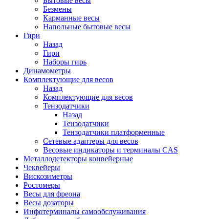
Бытовые весы
Безмены
Карманные весы
Напольные бытовые весы
Гири
Назад
Гири
Наборы гирь
Динамометры
Комплектующие для весов
Назад
Комплектующие для весов
Тензодатчики
Назад
Тензодатчики
Тензодатчики платформенные
Сетевые адаптеры для весов
Весовые индикаторы и терминалы CAS
Металлодетекторы конвейерные
Чеквейеры
Вискозиметры
Ростомеры
Весы для фреона
Весы дозаторы
Инфотерминалы самообслуживания