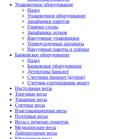
Упаковочное оборудование
Назад
Упаковочное оборудование
Запайщики пакетов
Горячие столы
Запайщики лотков
Вакуумные упаковщики
Термоусадочные аппараты
Вакуумные пакеты и плёнки
Банковское оборудование
Назад
Банковское оборудование
Детекторы банкнот
Cчетчики банкнот (купюр)
Счетчик-сортировщик монет
Настольные весы
Торговые весы
Товарные весы
Счетные весы
Влагозащищенные весы
Почтовые весы
Весы с печатью этикеток
Медицинские весы
Лабораторные весы
Ювелирные весы