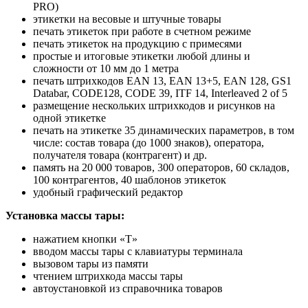
PRO)
этикетки на весовые и штучные товары
печать этикеток при работе в счетном режиме
печать этикеток на продукцию с примесями
простые и итоговые этикетки любой длины и
сложности от 10 мм до 1 метра
печать штрихкодов EAN 13, EAN 13+5, EAN 128, GS1
Databar, CODE128, CODE 39, ITF 14, Interleaved 2 of 5
размещение нескольких штрихкодов и рисунков на
одной этикетке
печать на этикетке 35 динамических параметров, в том
числе: состав товара (до 1000 знаков), оператора,
получателя товара (контрагент) и др.
память на 20 000 товаров, 300 операторов, 60 складов,
100 контрагентов, 40 шаблонов этикеток
удобный графический редактор
Установка массы тары:
нажатием кнопки «T»
вводом массы тары с клавиатуры терминала
вызовом тары из памяти
чтением штрихкода массы тары
автоустановкой из справочника товаров