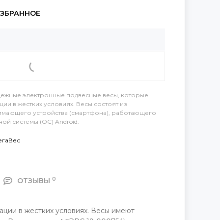
адежные электронные подвесные весы, которые
ии в жестких условиях. Весы состоят из
имающего устройства (смартфона), работающего
й системы (ОС) Android.
егаВес
0
ОТЗЫВЫ
ации в жестких условиях. Весы имеют