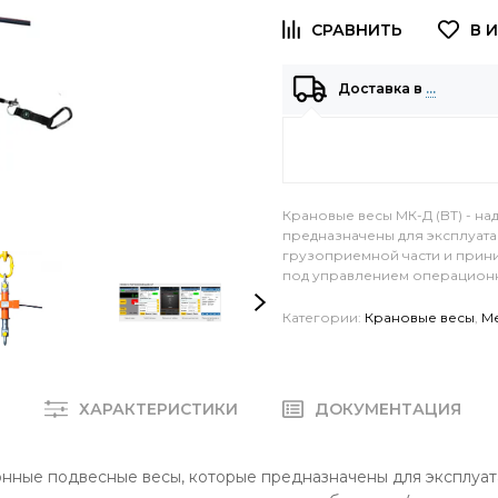
Доставка в
…
Крановые весы МК-Д (BT) - н
предназначены для эксплуатац
грузоприемной части и прин
под управлением операционно
Категории:
Крановые весы
,
М
Е
ХАРАКТЕРИСТИКИ
ДОКУМЕНТАЦИЯ
онные подвесные весы, которые предназначены для эксплуат