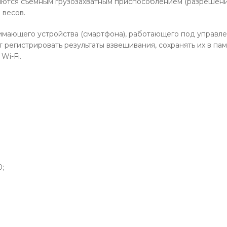
вляются съемным грузозахватным приспособлением (разрешен
 весов.
нимающего устройства (смартфона), работающего под управл
 регистрировать результаты взвешивания, сохранять их в па
Wi-Fi.
0;