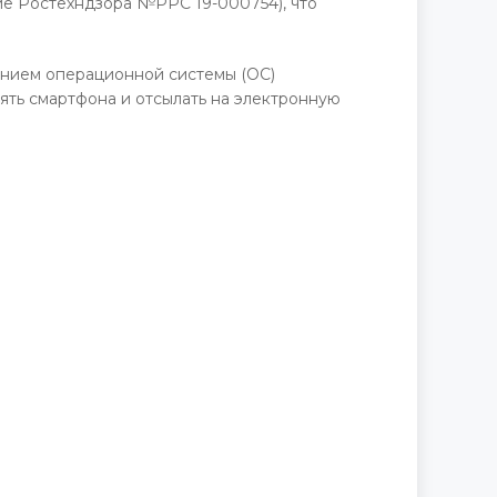
ие Ростехндзора №РРС 19-000754), что
ением операционной системы (ОС)
мять смартфона и отсылать на электронную