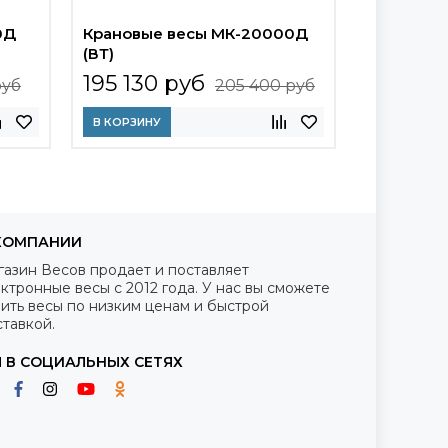
0Д
Крановые весы МК-20000Д
Крановые
(ВТ)
(ВТ)
195 130 руб
289 75
руб
205 400 руб
руб
В КОРЗИНУ
В КОРЗИНУ
КОМПАНИИ
газин Весов продает и поставляет
ктронные весы с 2012 года. У нас вы сможете
ить весы по низким ценам и быстрой
тавкой.
 В СОЦИАЛЬНЫХ СЕТЯХ