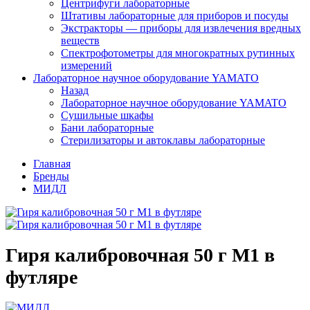
Центрифуги лабораторные
Штативы лабораторные для приборов и посуды
Экстракторы — приборы для извлечения вредных
веществ
Спектрофотометры для многократных рутинных
измерений
Лабораторное научное оборудование YAMATO
Назад
Лабораторное научное оборудование YAMATO
Сушильные шкафы
Бани лабораторные
Стерилизаторы и автоклавы лабораторные
Главная
Бренды
МИДЛ
Гиря калибровочная 50 г М1 в
футляре