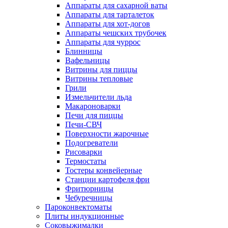
Аппараты для сахарной ваты
Аппараты для тарталеток
Аппараты для хот-догов
Аппараты чешских трубочек
Аппараты для чуррос
Блинницы
Вафельницы
Витрины для пиццы
Витрины тепловые
Грили
Измельчители льда
Макароноварки
Печи для пиццы
Печи-СВЧ
Поверхности жарочные
Подогреватели
Рисоварки
Термостаты
Тостеры конвейерные
Станции картофеля фри
Фритюрницы
Чебуречницы
Пароконвектоматы
Плиты индукционные
Соковыжималки