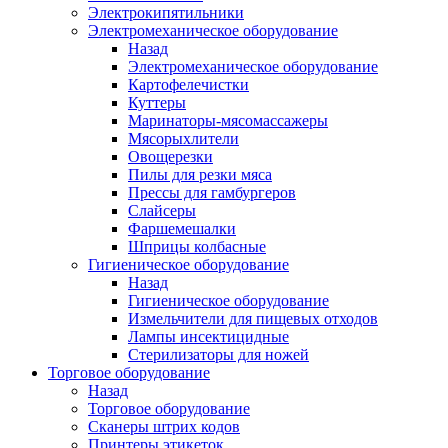
Электрокипятильники
Электромеханическое оборудование
Назад
Электромеханическое оборудование
Картофелечистки
Куттеры
Маринаторы-мясомассажеры
Мясорыхлители
Овощерезки
Пилы для резки мяса
Прессы для гамбургеров
Слайсеры
Фаршемешалки
Шприцы колбасные
Гигиеническое оборудование
Назад
Гигиеническое оборудование
Измельчители для пищевых отходов
Лампы инсектицидные
Стерилизаторы для ножей
Торговое оборудование
Назад
Торговое оборудование
Сканеры штрих кодов
Принтеры этикеток