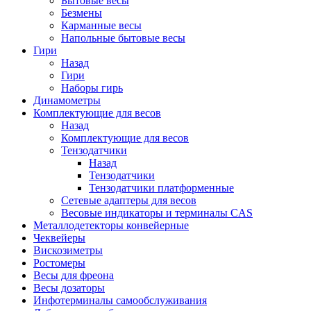
Бытовые весы
Безмены
Карманные весы
Напольные бытовые весы
Гири
Назад
Гири
Наборы гирь
Динамометры
Комплектующие для весов
Назад
Комплектующие для весов
Тензодатчики
Назад
Тензодатчики
Тензодатчики платформенные
Сетевые адаптеры для весов
Весовые индикаторы и терминалы CAS
Металлодетекторы конвейерные
Чеквейеры
Вискозиметры
Ростомеры
Весы для фреона
Весы дозаторы
Инфотерминалы самообслуживания