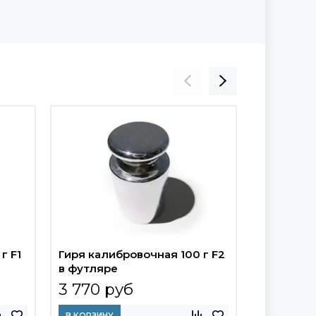
г F1
Гиря калибровочная 100 г F2
Гиря кали
в футляре
в футляр
3 770 руб
3 250 
В КОРЗИНУ
В КОРЗИНУ