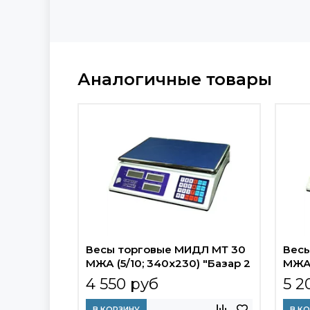
Аналогичные товары
Весы торговые МИДЛ МТ 30
Весы
МЖА (5/10; 340х230) "Базар 2
МЖА 
У"
4 550 руб
5 2
В КОРЗИНУ
В К