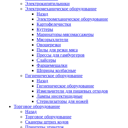
Электрокипятильники
Электромеханическое оборудование
Назад
Электромеханическое оборудование
Картофелечистки
Куттеры
Маринаторы-мясомассажеры
Мясорыхлители
Овощерезки
Пилы для резки мяса
Прессы для гамбургеров
Слайсеры
Фаршемешалки
Шприцы колбасные
Гигиеническое оборудование
Назад
Гигиеническое оборудование
Измельчители для пищевых отходов
Лампы инсектицидные
Стерилизаторы для ножей
Торговое оборудование
Назад
Торговое оборудование
Сканеры штрих кодов
Принтеры этикеток