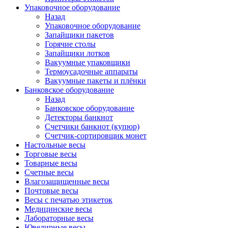
Упаковочное оборудование
Назад
Упаковочное оборудование
Запайщики пакетов
Горячие столы
Запайщики лотков
Вакуумные упаковщики
Термоусадочные аппараты
Вакуумные пакеты и плёнки
Банковское оборудование
Назад
Банковское оборудование
Детекторы банкнот
Cчетчики банкнот (купюр)
Счетчик-сортировщик монет
Настольные весы
Торговые весы
Товарные весы
Счетные весы
Влагозащищенные весы
Почтовые весы
Весы с печатью этикеток
Медицинские весы
Лабораторные весы
Ювелирные весы