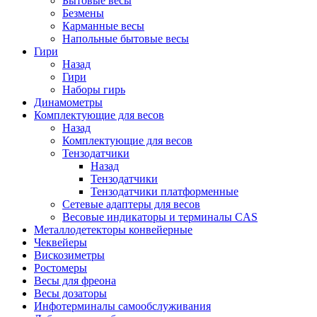
Бытовые весы
Безмены
Карманные весы
Напольные бытовые весы
Гири
Назад
Гири
Наборы гирь
Динамометры
Комплектующие для весов
Назад
Комплектующие для весов
Тензодатчики
Назад
Тензодатчики
Тензодатчики платформенные
Сетевые адаптеры для весов
Весовые индикаторы и терминалы CAS
Металлодетекторы конвейерные
Чеквейеры
Вискозиметры
Ростомеры
Весы для фреона
Весы дозаторы
Инфотерминалы самообслуживания