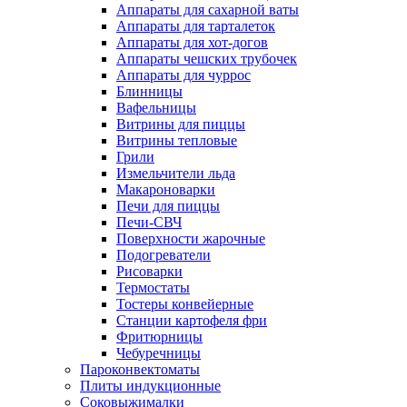
Аппараты для сахарной ваты
Аппараты для тарталеток
Аппараты для хот-догов
Аппараты чешских трубочек
Аппараты для чуррос
Блинницы
Вафельницы
Витрины для пиццы
Витрины тепловые
Грили
Измельчители льда
Макароноварки
Печи для пиццы
Печи-СВЧ
Поверхности жарочные
Подогреватели
Рисоварки
Термостаты
Тостеры конвейерные
Станции картофеля фри
Фритюрницы
Чебуречницы
Пароконвектоматы
Плиты индукционные
Соковыжималки