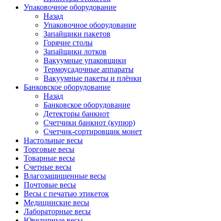
Упаковочное оборудование
Назад
Упаковочное оборудование
Запайщики пакетов
Горячие столы
Запайщики лотков
Вакуумные упаковщики
Термоусадочные аппараты
Вакуумные пакеты и плёнки
Банковское оборудование
Назад
Банковское оборудование
Детекторы банкнот
Cчетчики банкнот (купюр)
Счетчик-сортировщик монет
Настольные весы
Торговые весы
Товарные весы
Счетные весы
Влагозащищенные весы
Почтовые весы
Весы с печатью этикеток
Медицинские весы
Лабораторные весы
Ювелирные весы