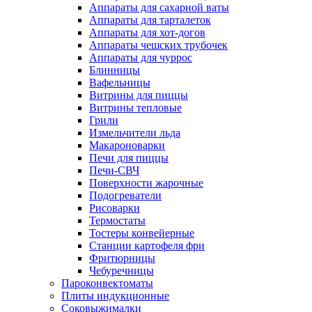
Аппараты для сахарной ваты
Аппараты для тарталеток
Аппараты для хот-догов
Аппараты чешских трубочек
Аппараты для чуррос
Блинницы
Вафельницы
Витрины для пиццы
Витрины тепловые
Грили
Измельчители льда
Макароноварки
Печи для пиццы
Печи-СВЧ
Поверхности жарочные
Подогреватели
Рисоварки
Термостаты
Тостеры конвейерные
Станции картофеля фри
Фритюрницы
Чебуречницы
Пароконвектоматы
Плиты индукционные
Соковыжималки