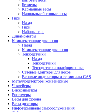
Бытовые весы
Безмены
Карманные весы
Напольные бытовые весы
Гири
Назад
Гири
Наборы гирь
Динамометры
Комплектующие для весов
Назад
Комплектующие для весов
Тензодатчики
Назад
Тензодатчики
Тензодатчики платформенные
Сетевые адаптеры для весов
Весовые индикаторы и терминалы CAS
Металлодетекторы конвейерные
Чеквейеры
Вискозиметры
Ростомеры
Весы для фреона
Весы дозаторы
Инфотерминалы самообслуживания