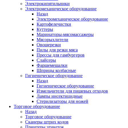
Электрокипятильники
Электромеханическое оборудование
Назад
Электромеханическое оборудование
Картофелечистки
Куттеры
Маринаторы-мясомассажеры
Мясорыхлители
Овощерезки
Пилы для резки мяса
Прессы для гамбургеров
Слайсеры
Фаршемешалки
Шприцы колбасные
Гигиеническое оборудование
Назад
Гигиеническое оборудование
Измельчители для пищевых отходов
Лампы инсектицидные
Стерилизаторы для ножей
Торговое оборудование
Назад
Торговое оборудование
Сканеры штрих кодов
Принтеры этикеток