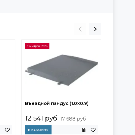
Скидка 29%
Скидка 29%
Въездной пандус (1.0x0.9)
Въездной 
12 541 руб
14 528 
17 688 руб
В КОРЗИНУ
В КОРЗИНУ