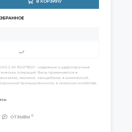
В КОРЗИНУ
00.2 А9 1500*1500 – надежные и ударопрочные
огических операций. Весы применяются в
вокзалах, таможне, овощебазах, в химической,
оронной промышленности, в сельском хозяйстве
есы
0
ОТЗЫВЫ