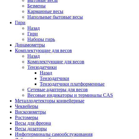
Бытовые весы
Безмены
Карманные весы
Напольные бытовые весы
Гири
Назад
Гири
Наборы гирь
Динамометры
Комплектующие для весов
Назад
Комплектующие для весов
Тензодатчики
Назад
Тензодатчики
Тензодатчики платформенные
Сетевые адаптеры для весов
Весовые индикаторы и терминалы CAS
Металлодетекторы конвейерные
Чеквейеры
Вискозиметры
Ростомеры
Весы для фреона
Весы дозаторы
Инфотерминалы самообслуживания