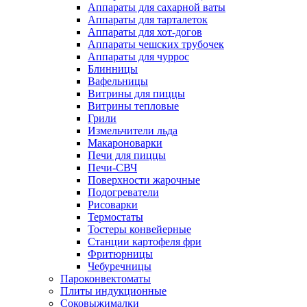
Аппараты для сахарной ваты
Аппараты для тарталеток
Аппараты для хот-догов
Аппараты чешских трубочек
Аппараты для чуррос
Блинницы
Вафельницы
Витрины для пиццы
Витрины тепловые
Грили
Измельчители льда
Макароноварки
Печи для пиццы
Печи-СВЧ
Поверхности жарочные
Подогреватели
Рисоварки
Термостаты
Тостеры конвейерные
Станции картофеля фри
Фритюрницы
Чебуречницы
Пароконвектоматы
Плиты индукционные
Соковыжималки