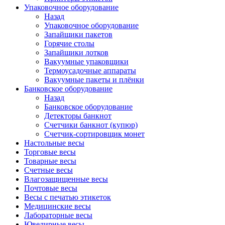
Упаковочное оборудование
Назад
Упаковочное оборудование
Запайщики пакетов
Горячие столы
Запайщики лотков
Вакуумные упаковщики
Термоусадочные аппараты
Вакуумные пакеты и плёнки
Банковское оборудование
Назад
Банковское оборудование
Детекторы банкнот
Cчетчики банкнот (купюр)
Счетчик-сортировщик монет
Настольные весы
Торговые весы
Товарные весы
Счетные весы
Влагозащищенные весы
Почтовые весы
Весы с печатью этикеток
Медицинские весы
Лабораторные весы
Ювелирные весы