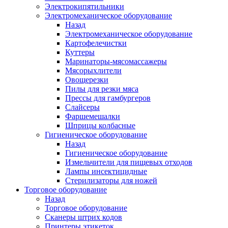
Электрокипятильники
Электромеханическое оборудование
Назад
Электромеханическое оборудование
Картофелечистки
Куттеры
Маринаторы-мясомассажеры
Мясорыхлители
Овощерезки
Пилы для резки мяса
Прессы для гамбургеров
Слайсеры
Фаршемешалки
Шприцы колбасные
Гигиеническое оборудование
Назад
Гигиеническое оборудование
Измельчители для пищевых отходов
Лампы инсектицидные
Стерилизаторы для ножей
Торговое оборудование
Назад
Торговое оборудование
Сканеры штрих кодов
Принтеры этикеток