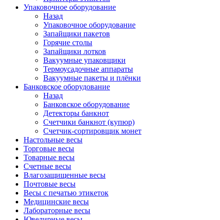
Упаковочное оборудование
Назад
Упаковочное оборудование
Запайщики пакетов
Горячие столы
Запайщики лотков
Вакуумные упаковщики
Термоусадочные аппараты
Вакуумные пакеты и плёнки
Банковское оборудование
Назад
Банковское оборудование
Детекторы банкнот
Cчетчики банкнот (купюр)
Счетчик-сортировщик монет
Настольные весы
Торговые весы
Товарные весы
Счетные весы
Влагозащищенные весы
Почтовые весы
Весы с печатью этикеток
Медицинские весы
Лабораторные весы
Ювелирные весы