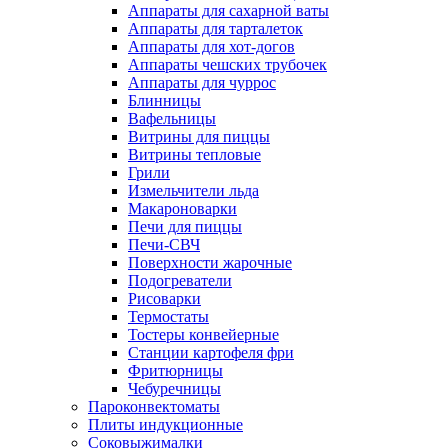
Аппараты для сахарной ваты
Аппараты для тарталеток
Аппараты для хот-догов
Аппараты чешских трубочек
Аппараты для чуррос
Блинницы
Вафельницы
Витрины для пиццы
Витрины тепловые
Грили
Измельчители льда
Макароноварки
Печи для пиццы
Печи-СВЧ
Поверхности жарочные
Подогреватели
Рисоварки
Термостаты
Тостеры конвейерные
Станции картофеля фри
Фритюрницы
Чебуречницы
Пароконвектоматы
Плиты индукционные
Соковыжималки