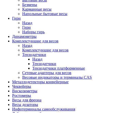
Бытовые весы
Безмены
Карманные весы
Напольные бытовые весы
Гири
Назад
Гири
Наборы гирь
Динамометры
Комплектующие для весов
Назад
Комплектующие для весов
Тензодатчики
Назад
Тензодатчики
Тензодатчики платформенные
Сетевые адаптеры для весов
Весовые индикаторы и терминалы CAS
Металлодетекторы конвейерные
Чеквейеры
Вискозиметры
Ростомеры
Весы для фреона
Весы дозаторы
Инфотерминалы самообслуживания