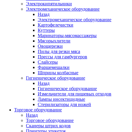
Электрокипятильники
Электромеханическое оборудование
Назад
Электромеханическое оборудование
Картофелечистки
Куттеры
Маринаторы-мясомассажеры
Мясорыхлители
Овощерезки
Пилы для резки мяса
Прессы для гамбургеров
Слайсеры
Фаршемешалки
Шприцы колбасные
Гигиеническое оборудование
Назад
Гигиеническое оборудование
Измельчители для пищевых отходов
Лампы инсектицидные
Стерилизаторы для ножей
Торговое оборудование
Назад
Торговое оборудование
Сканеры штрих кодов
Принтеры этикеток