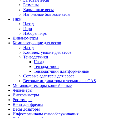
Бытовые весы
Безмены
Карманные весы
Напольные бытовые весы
Гири
Назад
Гири
Наборы гирь
Динамометры
Комплектующие для весов
Назад
Комплектующие для весов
Тензодатчики
Назад
Тензодатчики
Тензодатчики платформенные
Сетевые адаптеры для весов
Весовые индикаторы и терминалы CAS
Металлодетекторы конвейерные
Чеквейеры
Вискозиметры
Ростомеры
Весы для фреона
Весы дозаторы
Инфотерминалы самообслуживания