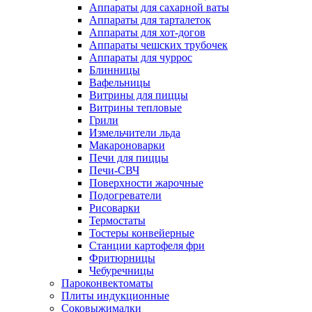
Аппараты для сахарной ваты
Аппараты для тарталеток
Аппараты для хот-догов
Аппараты чешских трубочек
Аппараты для чуррос
Блинницы
Вафельницы
Витрины для пиццы
Витрины тепловые
Грили
Измельчители льда
Макароноварки
Печи для пиццы
Печи-СВЧ
Поверхности жарочные
Подогреватели
Рисоварки
Термостаты
Тостеры конвейерные
Станции картофеля фри
Фритюрницы
Чебуречницы
Пароконвектоматы
Плиты индукционные
Соковыжималки