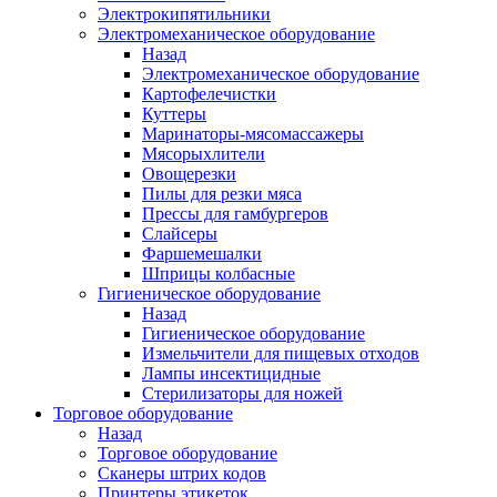
Электрокипятильники
Электромеханическое оборудование
Назад
Электромеханическое оборудование
Картофелечистки
Куттеры
Маринаторы-мясомассажеры
Мясорыхлители
Овощерезки
Пилы для резки мяса
Прессы для гамбургеров
Слайсеры
Фаршемешалки
Шприцы колбасные
Гигиеническое оборудование
Назад
Гигиеническое оборудование
Измельчители для пищевых отходов
Лампы инсектицидные
Стерилизаторы для ножей
Торговое оборудование
Назад
Торговое оборудование
Сканеры штрих кодов
Принтеры этикеток