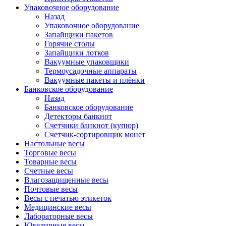
Упаковочное оборудование
Назад
Упаковочное оборудование
Запайщики пакетов
Горячие столы
Запайщики лотков
Вакуумные упаковщики
Термоусадочные аппараты
Вакуумные пакеты и плёнки
Банковское оборудование
Назад
Банковское оборудование
Детекторы банкнот
Cчетчики банкнот (купюр)
Счетчик-сортировщик монет
Настольные весы
Торговые весы
Товарные весы
Счетные весы
Влагозащищенные весы
Почтовые весы
Весы с печатью этикеток
Медицинские весы
Лабораторные весы
Ювелирные весы