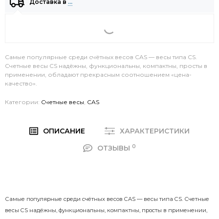
Доставка в
…
Самые популярные среди счётных весов CAS — весы типа CS.
Счетные весы CS надёжны, функциональны, компактны, просты в
применении, обладают прекрасным соотношением «цена-
качество».
Категории:
Счетные весы
,
CAS
ОПИСАНИЕ
ХАРАКТЕРИСТИКИ
0
ОТЗЫВЫ
Самые популярные среди счётных весов CAS — весы типа CS. Счетные
весы CS надёжны, функциональны, компактны, просты в применении,