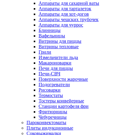
Аппараты для сахарной ваты
Аппараты для тарталеток
Аппараты для хот-догов
Аппараты чешских трубочек
Аппараты для чуррос
Блинницы
Вафельницы
Витрины для пиццы
Витрины тепловые
Грили
Измельчители льда
Макароноварки
Печи для пиццы
Печи-СВЧ
Поверхности жарочные
Подогреватели
Рисоварки
Термостаты
Тостеры конвейерные
Станции картофеля фри
Фритюрницы
Чебуречницы
Пароконвектоматы
Плиты индукционные
Соковыжималки