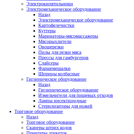
Электрокипятильники
Электромеханическое оборудование
Назад
Электромеханическое оборудование
Картофелечистки
Куттеры
Маринаторы-мясомассажеры
Мясорыхлители
Овощерезки
Пилы для резки мяса
Прессы для гамбургеров
Слайсеры
Фаршемешалки
Шприцы колбасные
Гигиеническое оборудование
Назад
Гигиеническое оборудование
Измельчители для пищевых отходов
Лампы инсектицидные
Стерилизаторы для ножей
Торговое оборудование
Назад
Торговое оборудование
Сканеры штрих кодов
Принтеры этикеток