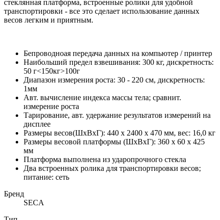
стеклянная платформа, встроенные ролики для удобной
транспортировки - все это сделает использование данных
весов легким и приятным.
Бепроводноая передача данных на компьютер / принтер
Наибольший предел взвешивания: 300 кг, дискретность:
50 г<150кг>100г
Диапазон измерения роста: 30 - 220 см, дискретность:
1мм
Авт. вычисление индекса массы тела; сравнит.
измерение роста
Тарирование, авт. удержание результатов измерений на
дисплее
Размеры весов(ШхВхГ): 440 х 2400 х 470 мм, вес: 16,0 кг
Размеры весовой платформы (ШхВхГ): 360 х 60 х 425
мм
Платформа выполнена из ударопрочного стекла
Два встроенных ролика для транспортировки весов;
питание: сеть
Бренд
SECA
Тип