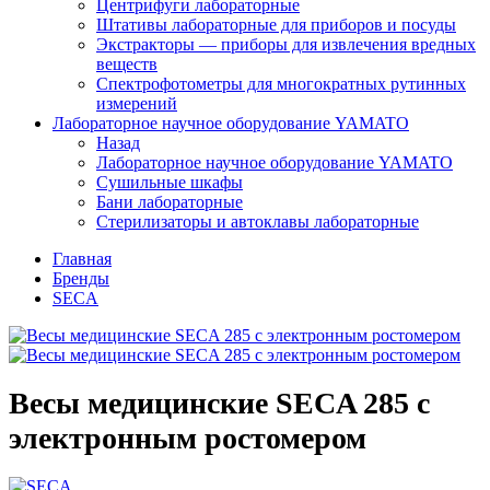
Центрифуги лабораторные
Штативы лабораторные для приборов и посуды
Экстракторы — приборы для извлечения вредных
веществ
Спектрофотометры для многократных рутинных
измерений
Лабораторное научное оборудование YAMATO
Назад
Лабораторное научное оборудование YAMATO
Сушильные шкафы
Бани лабораторные
Стерилизаторы и автоклавы лабораторные
Главная
Бренды
SECA
Весы медицинские SECA 285 с
электронным ростомером