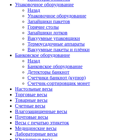
Упаковочное оборудование
Назад
Упаковочное оборудование
Запайщики пакетов
Горячие столы
Запайщики лотков
Вакуумные упаковщики
Термоусадочные аппараты
Вакуумные пакеты и плёнки
Банковское оборудование
Назад
Банковское оборудование
Детекторы банкнот
Cчетчики банкнот (купюр)
Счетчик-сортировщик монет
Настольные весы
Торговые весы
Товарные весы
Счетные весы
Влагозащищенные весы
Почтовые весы
Весы с печатью этикеток
Медицинские весы
Лабораторные весы
Ювелирные весы