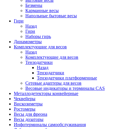
Бытовые весы
Безмены
Карманные весы
Напольные бытовые весы
Гири
Назад
Гири
Наборы гирь
Динамометры
Комплектующие для весов
Назад
Комплектующие для весов
Тензодатчики
Назад
Тензодатчики
Тензодатчики платформенные
Сетевые адаптеры для весов
Весовые индикаторы и терминалы CAS
Металлодетекторы конвейерные
Чеквейеры
Вискозиметры
Ростомеры
Весы для фреона
Весы дозаторы
Инфотерминалы самообслуживания