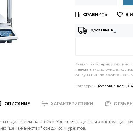
Доставка в
…
Самые популярные уже много 
надежная конструкция, функц
АР лучшими по соотношению 
Категории:
Торговые весы
,
CA
ОПИСАНИЕ
ХАРАКТЕРИСТИКИ
ОТЗЫВ
сы с дисплеем на стойке. Удачная надежная конструкция, ф
ю "цена-качество" среди конкурентов.