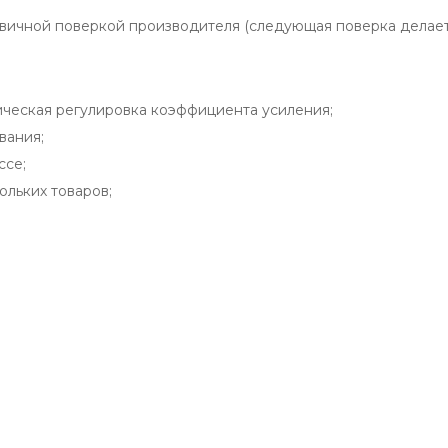
ичной поверкой производителя (следующая поверка делается
ическая регулировка коэффициента усиления;
вания;
ссе;
ольких товаров;