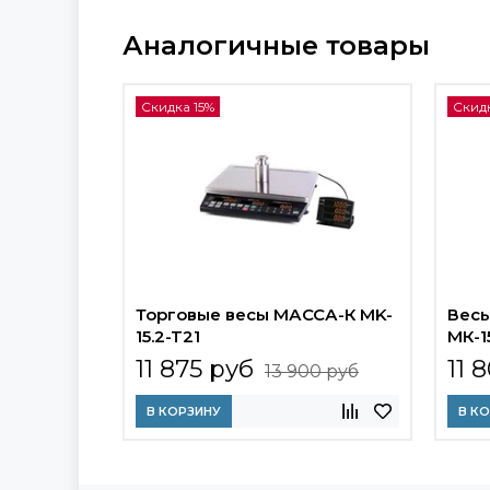
Аналогичные товары
Скидка 15%
Скидк
Торговые весы МАССА-К MK-
Весы
15.2-T21
МК-1
11 875 руб
11 
13 900 руб
В КОРЗИНУ
В К