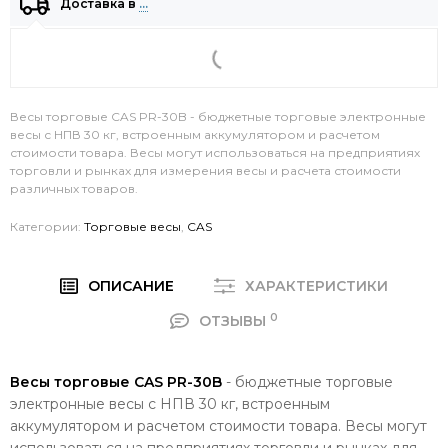
Доставка в
…
Весы торговые CAS PR-30B - бюджетные торговые электронные
весы с НПВ 30 кг, встроенным аккумулятором и расчетом
стоимости товара. Весы могут использоваться на предприятиях
торговли и рынках для измерения весы и расчета стоимости
различных товаров.
Категории:
Торговые весы
,
CAS
ОПИСАНИЕ
ХАРАКТЕРИСТИКИ
0
ОТЗЫВЫ
Весы торговые CAS PR-30B
- бюджетные торговые
электронные весы с НПВ 30 кг, встроенным
аккумулятором и расчетом стоимости товара. Весы могут