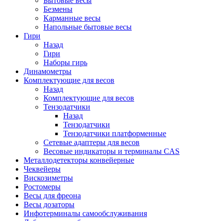
Бытовые весы
Безмены
Карманные весы
Напольные бытовые весы
Гири
Назад
Гири
Наборы гирь
Динамометры
Комплектующие для весов
Назад
Комплектующие для весов
Тензодатчики
Назад
Тензодатчики
Тензодатчики платформенные
Сетевые адаптеры для весов
Весовые индикаторы и терминалы CAS
Металлодетекторы конвейерные
Чеквейеры
Вискозиметры
Ростомеры
Весы для фреона
Весы дозаторы
Инфотерминалы самообслуживания