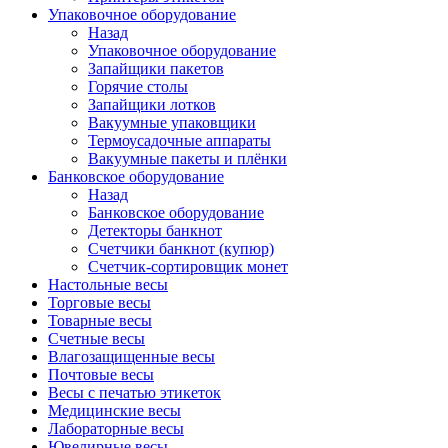
Упаковочное оборудование
Назад
Упаковочное оборудование
Запайщики пакетов
Горячие столы
Запайщики лотков
Вакуумные упаковщики
Термоусадочные аппараты
Вакуумные пакеты и плёнки
Банковское оборудование
Назад
Банковское оборудование
Детекторы банкнот
Cчетчики банкнот (купюр)
Счетчик-сортировщик монет
Настольные весы
Торговые весы
Товарные весы
Счетные весы
Влагозащищенные весы
Почтовые весы
Весы с печатью этикеток
Медицинские весы
Лабораторные весы
Ювелирные весы