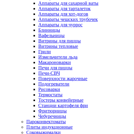
Аппараты для сахарной ваты
Аппараты для тарталеток
Аппараты для хот-догов
Аппараты чешских трубочек
Аппараты для чуррос
Блинницы
Вафельницы
Витрины для пиццы
Витрины тепловые
Грили
Измельчители льда
Макароноварки
Печи для пиццы
Печи-СВЧ
Поверхности жарочные
Подогреватели
Рисоварки
Термостаты
Тостеры конвейерные
Станции картофеля фри
Фритюрницы
Чебуречницы
Пароконвектоматы
Плиты индукционные
Соковыжималки