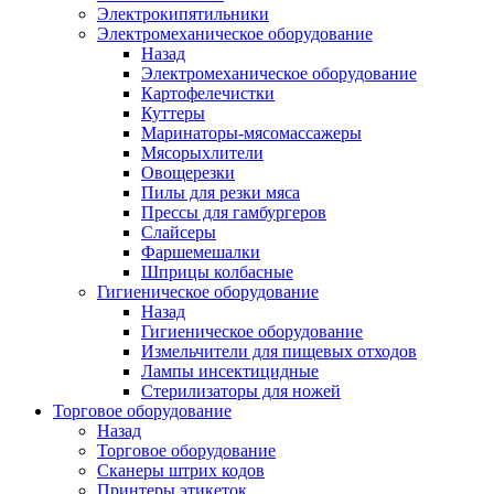
Электрокипятильники
Электромеханическое оборудование
Назад
Электромеханическое оборудование
Картофелечистки
Куттеры
Маринаторы-мясомассажеры
Мясорыхлители
Овощерезки
Пилы для резки мяса
Прессы для гамбургеров
Слайсеры
Фаршемешалки
Шприцы колбасные
Гигиеническое оборудование
Назад
Гигиеническое оборудование
Измельчители для пищевых отходов
Лампы инсектицидные
Стерилизаторы для ножей
Торговое оборудование
Назад
Торговое оборудование
Сканеры штрих кодов
Принтеры этикеток