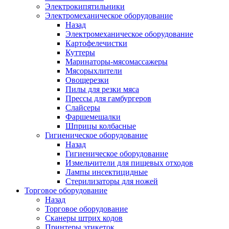
Электрокипятильники
Электромеханическое оборудование
Назад
Электромеханическое оборудование
Картофелечистки
Куттеры
Маринаторы-мясомассажеры
Мясорыхлители
Овощерезки
Пилы для резки мяса
Прессы для гамбургеров
Слайсеры
Фаршемешалки
Шприцы колбасные
Гигиеническое оборудование
Назад
Гигиеническое оборудование
Измельчители для пищевых отходов
Лампы инсектицидные
Стерилизаторы для ножей
Торговое оборудование
Назад
Торговое оборудование
Сканеры штрих кодов
Принтеры этикеток