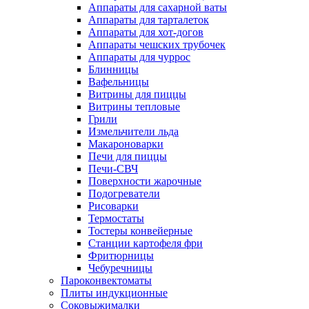
Аппараты для сахарной ваты
Аппараты для тарталеток
Аппараты для хот-догов
Аппараты чешских трубочек
Аппараты для чуррос
Блинницы
Вафельницы
Витрины для пиццы
Витрины тепловые
Грили
Измельчители льда
Макароноварки
Печи для пиццы
Печи-СВЧ
Поверхности жарочные
Подогреватели
Рисоварки
Термостаты
Тостеры конвейерные
Станции картофеля фри
Фритюрницы
Чебуречницы
Пароконвектоматы
Плиты индукционные
Соковыжималки