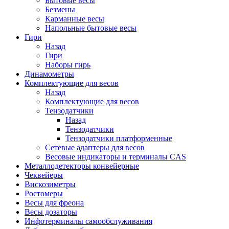
Бытовые весы
Безмены
Карманные весы
Напольные бытовые весы
Гири
Назад
Гири
Наборы гирь
Динамометры
Комплектующие для весов
Назад
Комплектующие для весов
Тензодатчики
Назад
Тензодатчики
Тензодатчики платформенные
Сетевые адаптеры для весов
Весовые индикаторы и терминалы CAS
Металлодетекторы конвейерные
Чеквейеры
Вискозиметры
Ростомеры
Весы для фреона
Весы дозаторы
Инфотерминалы самообслуживания