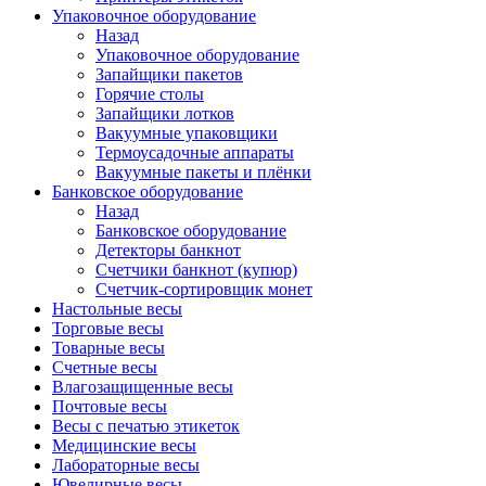
Упаковочное оборудование
Назад
Упаковочное оборудование
Запайщики пакетов
Горячие столы
Запайщики лотков
Вакуумные упаковщики
Термоусадочные аппараты
Вакуумные пакеты и плёнки
Банковское оборудование
Назад
Банковское оборудование
Детекторы банкнот
Cчетчики банкнот (купюр)
Счетчик-сортировщик монет
Настольные весы
Торговые весы
Товарные весы
Счетные весы
Влагозащищенные весы
Почтовые весы
Весы с печатью этикеток
Медицинские весы
Лабораторные весы
Ювелирные весы