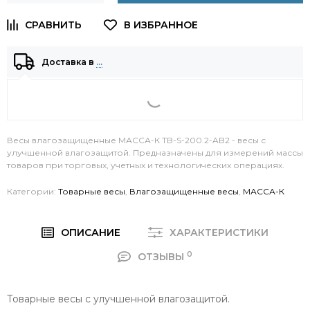
Доставка в
…
Весы влагозащищенные МАССА-К TB-S-200.2-AB2 - весы с
улучшенной влагозащитой. Предназначены для измерений массы
товаров при торговых, учетных и технологических операциях.
Категории:
Товарные весы
,
Влагозащищенные весы
,
МАССА-К
ОПИСАНИЕ
ХАРАКТЕРИСТИКИ
0
ОТЗЫВЫ
Товарные весы с улучшенной влагозащитой.