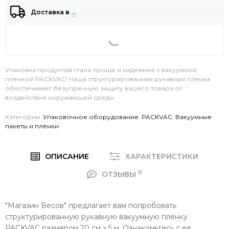
Доставка в
…
Упаковка продуктов стала проще и надежнее с вакуумной
пленкой PACKVAC! Наша структурированная рукавная пленка
обеспечивает безупречную защиту вашего товара от
воздействия окружающей среды.
Категории:
Упаковочное оборудование
,
PACKVAC
,
Вакуумные
пакеты и плёнки
ОПИСАНИЕ
ХАРАКТЕРИСТИКИ
0
ОТЗЫВЫ
"Магазин Весов" предлагает вам попробовать
структурированную рукавную вакуумную пленку
PACKVAC размером 20 см x 5 м. Ознакомьтесь с ее