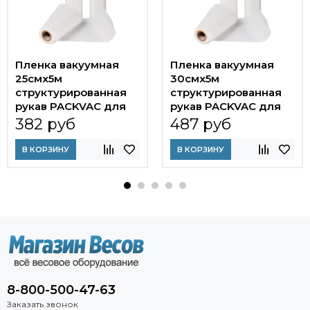
Пленка вакуумная
Пленка вакуумная
25смx5м
30смx5м
структурированная
структурированная
рукав PACKVAC для
рукав PACKVAC для
бескамерных
бескамерных
382 руб
487 руб
упаковщиков
упаковщиков
В КОРЗИНУ
В КОРЗИНУ
8-800-500-47-63
Заказать звонок