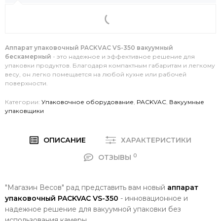
Аппарат упаковочный PACKVAC VS-350 вакуумный
бескамерный
- это надежное и эффективное решение для
упаковки продуктов. Благодаря компактным габаритам и легкому
весу, он легко помещается на любой кухне или рабочей
поверхности.
Категории:
Упаковочное оборудование
,
PACKVAC
,
Вакуумные
упаковщики
ОПИСАНИЕ
ХАРАКТЕРИСТИКИ
0
ОТЗЫВЫ
"Магазин Весов" рад представить вам новый
аппарат
упаковочный PACKVAC VS-350
- инновационное и
надежное решение для вакуумной упаковки без
использования камеры.