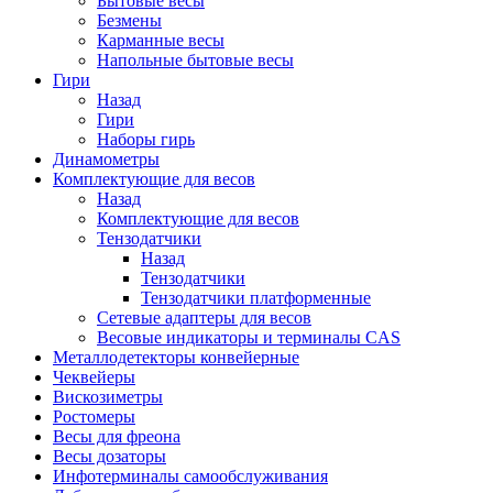
Бытовые весы
Безмены
Карманные весы
Напольные бытовые весы
Гири
Назад
Гири
Наборы гирь
Динамометры
Комплектующие для весов
Назад
Комплектующие для весов
Тензодатчики
Назад
Тензодатчики
Тензодатчики платформенные
Сетевые адаптеры для весов
Весовые индикаторы и терминалы CAS
Металлодетекторы конвейерные
Чеквейеры
Вискозиметры
Ростомеры
Весы для фреона
Весы дозаторы
Инфотерминалы самообслуживания