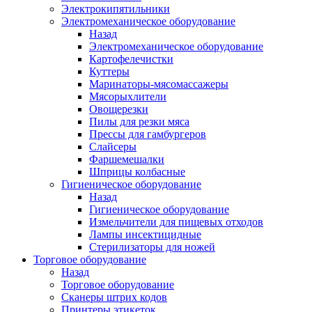
Электрокипятильники
Электромеханическое оборудование
Назад
Электромеханическое оборудование
Картофелечистки
Куттеры
Маринаторы-мясомассажеры
Мясорыхлители
Овощерезки
Пилы для резки мяса
Прессы для гамбургеров
Слайсеры
Фаршемешалки
Шприцы колбасные
Гигиеническое оборудование
Назад
Гигиеническое оборудование
Измельчители для пищевых отходов
Лампы инсектицидные
Стерилизаторы для ножей
Торговое оборудование
Назад
Торговое оборудование
Сканеры штрих кодов
Принтеры этикеток