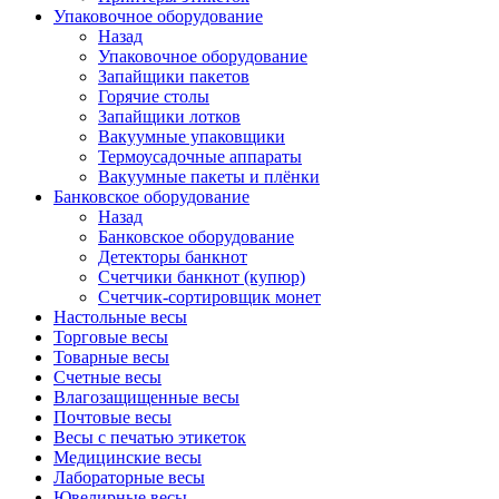
Упаковочное оборудование
Назад
Упаковочное оборудование
Запайщики пакетов
Горячие столы
Запайщики лотков
Вакуумные упаковщики
Термоусадочные аппараты
Вакуумные пакеты и плёнки
Банковское оборудование
Назад
Банковское оборудование
Детекторы банкнот
Cчетчики банкнот (купюр)
Счетчик-сортировщик монет
Настольные весы
Торговые весы
Товарные весы
Счетные весы
Влагозащищенные весы
Почтовые весы
Весы с печатью этикеток
Медицинские весы
Лабораторные весы
Ювелирные весы