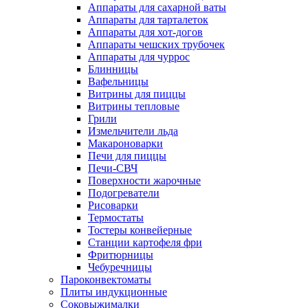
Аппараты для сахарной ваты
Аппараты для тарталеток
Аппараты для хот-догов
Аппараты чешских трубочек
Аппараты для чуррос
Блинницы
Вафельницы
Витрины для пиццы
Витрины тепловые
Грили
Измельчители льда
Макароноварки
Печи для пиццы
Печи-СВЧ
Поверхности жарочные
Подогреватели
Рисоварки
Термостаты
Тостеры конвейерные
Станции картофеля фри
Фритюрницы
Чебуречницы
Пароконвектоматы
Плиты индукционные
Соковыжималки