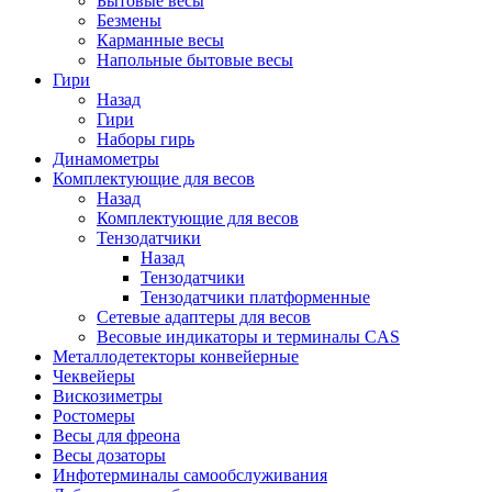
Бытовые весы
Безмены
Карманные весы
Напольные бытовые весы
Гири
Назад
Гири
Наборы гирь
Динамометры
Комплектующие для весов
Назад
Комплектующие для весов
Тензодатчики
Назад
Тензодатчики
Тензодатчики платформенные
Сетевые адаптеры для весов
Весовые индикаторы и терминалы CAS
Металлодетекторы конвейерные
Чеквейеры
Вискозиметры
Ростомеры
Весы для фреона
Весы дозаторы
Инфотерминалы самообслуживания