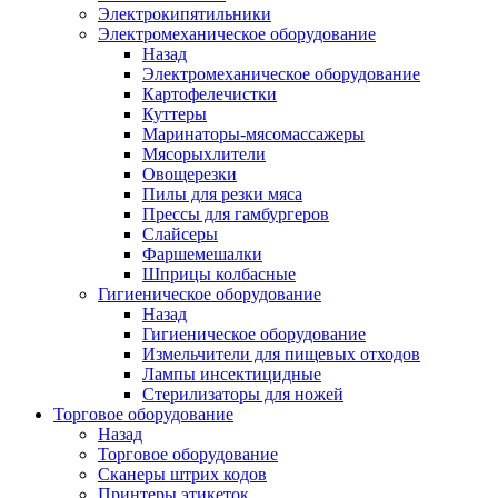
Электрокипятильники
Электромеханическое оборудование
Назад
Электромеханическое оборудование
Картофелечистки
Куттеры
Маринаторы-мясомассажеры
Мясорыхлители
Овощерезки
Пилы для резки мяса
Прессы для гамбургеров
Слайсеры
Фаршемешалки
Шприцы колбасные
Гигиеническое оборудование
Назад
Гигиеническое оборудование
Измельчители для пищевых отходов
Лампы инсектицидные
Стерилизаторы для ножей
Торговое оборудование
Назад
Торговое оборудование
Сканеры штрих кодов
Принтеры этикеток