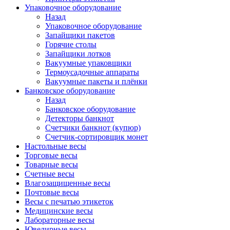
Упаковочное оборудование
Назад
Упаковочное оборудование
Запайщики пакетов
Горячие столы
Запайщики лотков
Вакуумные упаковщики
Термоусадочные аппараты
Вакуумные пакеты и плёнки
Банковское оборудование
Назад
Банковское оборудование
Детекторы банкнот
Cчетчики банкнот (купюр)
Счетчик-сортировщик монет
Настольные весы
Торговые весы
Товарные весы
Счетные весы
Влагозащищенные весы
Почтовые весы
Весы с печатью этикеток
Медицинские весы
Лабораторные весы
Ювелирные весы