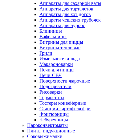
Аппараты для сахарной ваты
Аппараты для тарталеток
Аппараты для хот-догов
Аппараты чешских трубочек
Аппараты для чуррос
Блинницы
Вафельницы
Витрины для пиццы
Витрины тепловые
Грили
Измельчители льда
Макароноварки
Печи для пиццы
Печи-СВЧ
Поверхности жарочные
Подогреватели
Рисоварки
Термостаты
Тостеры конвейерные
Станции картофеля фри
Фритюрницы
Чебуречницы
Пароконвектоматы
Плиты индукционные
Соковыжималки