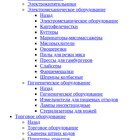
Электрокипятильники
Электромеханическое оборудование
Назад
Электромеханическое оборудование
Картофелечистки
Куттеры
Маринаторы-мясомассажеры
Мясорыхлители
Овощерезки
Пилы для резки мяса
Прессы для гамбургеров
Слайсеры
Фаршемешалки
Шприцы колбасные
Гигиеническое оборудование
Назад
Гигиеническое оборудование
Измельчители для пищевых отходов
Лампы инсектицидные
Стерилизаторы для ножей
Торговое оборудование
Назад
Торговое оборудование
Сканеры штрих кодов
Принтеры этикеток