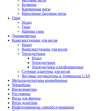
Бытовые весы
Безмены
Карманные весы
Напольные бытовые весы
Гири
Назад
Гири
Наборы гирь
Динамометры
Комплектующие для весов
Назад
Комплектующие для весов
Тензодатчики
Назад
Тензодатчики
Тензодатчики платформенные
Сетевые адаптеры для весов
Весовые индикаторы и терминалы CAS
Металлодетекторы конвейерные
Чеквейеры
Вискозиметры
Ростомеры
Весы для фреона
Весы дозаторы
Инфотерминалы самообслуживания