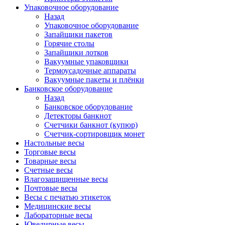
Упаковочное оборудование
Назад
Упаковочное оборудование
Запайщики пакетов
Горячие столы
Запайщики лотков
Вакуумные упаковщики
Термоусадочные аппараты
Вакуумные пакеты и плёнки
Банковское оборудование
Назад
Банковское оборудование
Детекторы банкнот
Cчетчики банкнот (купюр)
Счетчик-сортировщик монет
Настольные весы
Торговые весы
Товарные весы
Счетные весы
Влагозащищенные весы
Почтовые весы
Весы с печатью этикеток
Медицинские весы
Лабораторные весы
Ювелирные весы