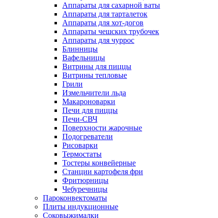
Аппараты для сахарной ваты
Аппараты для тарталеток
Аппараты для хот-догов
Аппараты чешских трубочек
Аппараты для чуррос
Блинницы
Вафельницы
Витрины для пиццы
Витрины тепловые
Грили
Измельчители льда
Макароноварки
Печи для пиццы
Печи-СВЧ
Поверхности жарочные
Подогреватели
Рисоварки
Термостаты
Тостеры конвейерные
Станции картофеля фри
Фритюрницы
Чебуречницы
Пароконвектоматы
Плиты индукционные
Соковыжималки