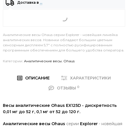
Доставка в
…
Аналитические весы Ohaus серии Explorer - новейшая линейка
аналитических весов. Новинки обладают большим цветным
сенсорным дисплеем 5,7" с полностью русифицированным
программным обеспечением для большего удобства оператора.
Категории:
Аналитические весы
,
Ohaus
ОПИСАНИЕ
ХАРАКТЕРИСТИКИ
0
ОТЗЫВЫ
Весы аналитические Ohaus EX125D - дискретность
0,01 мг до 52 г, 0,1 мг от 52 до 120 г.
Аналитические весы Ohaus
серии
Explorer
- новейшая