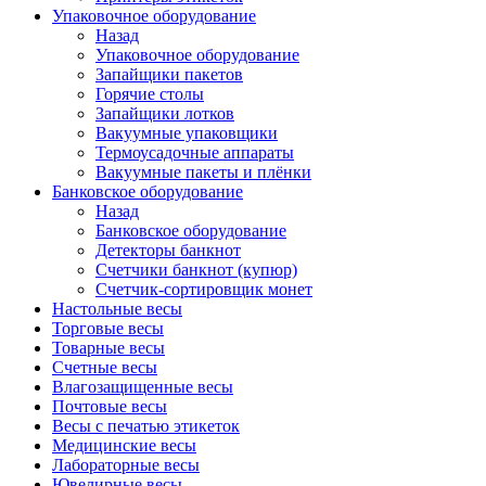
Упаковочное оборудование
Назад
Упаковочное оборудование
Запайщики пакетов
Горячие столы
Запайщики лотков
Вакуумные упаковщики
Термоусадочные аппараты
Вакуумные пакеты и плёнки
Банковское оборудование
Назад
Банковское оборудование
Детекторы банкнот
Cчетчики банкнот (купюр)
Счетчик-сортировщик монет
Настольные весы
Торговые весы
Товарные весы
Счетные весы
Влагозащищенные весы
Почтовые весы
Весы с печатью этикеток
Медицинские весы
Лабораторные весы
Ювелирные весы