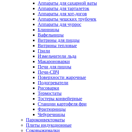
Аппараты для сахарной ваты
Аппараты для тарталеток
Аппараты для хот-догов
Аппараты чешских трубочек
Аппараты для чуррос
Блинницы
Вафельницы
Витрины для пиццы
Витрины тепловые
Грили
Измельчители льда
Макароноварки
Печи для пиццы
Печи-СВЧ
Поверхности жарочные
Подогреватели
Рисоварки
Термостаты
Тостеры конвейерные
Станции картофеля фри
Фритюрницы
Чебуречницы
Пароконвектоматы
Плиты индукционные
Соковыжималки