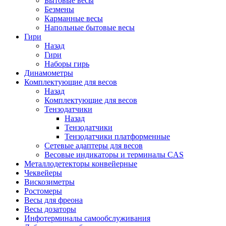
Бытовые весы
Безмены
Карманные весы
Напольные бытовые весы
Гири
Назад
Гири
Наборы гирь
Динамометры
Комплектующие для весов
Назад
Комплектующие для весов
Тензодатчики
Назад
Тензодатчики
Тензодатчики платформенные
Сетевые адаптеры для весов
Весовые индикаторы и терминалы CAS
Металлодетекторы конвейерные
Чеквейеры
Вискозиметры
Ростомеры
Весы для фреона
Весы дозаторы
Инфотерминалы самообслуживания