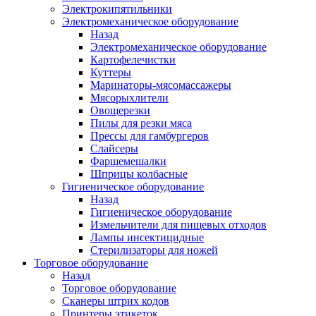
Электрокипятильники
Электромеханическое оборудование
Назад
Электромеханическое оборудование
Картофелечистки
Куттеры
Маринаторы-мясомассажеры
Мясорыхлители
Овощерезки
Пилы для резки мяса
Прессы для гамбургеров
Слайсеры
Фаршемешалки
Шприцы колбасные
Гигиеническое оборудование
Назад
Гигиеническое оборудование
Измельчители для пищевых отходов
Лампы инсектицидные
Стерилизаторы для ножей
Торговое оборудование
Назад
Торговое оборудование
Сканеры штрих кодов
Принтеры этикеток