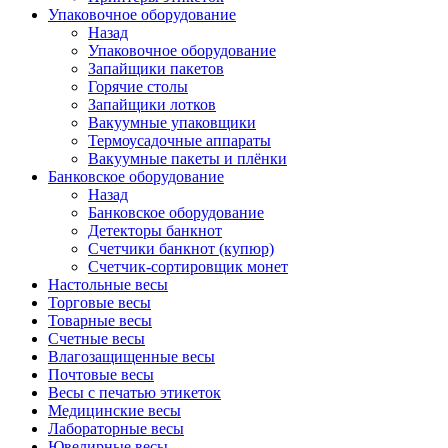
Упаковочное оборудование
Назад
Упаковочное оборудование
Запайщики пакетов
Горячие столы
Запайщики лотков
Вакуумные упаковщики
Термоусадочные аппараты
Вакуумные пакеты и плёнки
Банковское оборудование
Назад
Банковское оборудование
Детекторы банкнот
Cчетчики банкнот (купюр)
Счетчик-сортировщик монет
Настольные весы
Торговые весы
Товарные весы
Счетные весы
Влагозащищенные весы
Почтовые весы
Весы с печатью этикеток
Медицинские весы
Лабораторные весы
Ювелирные весы