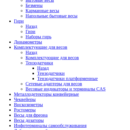
Бытовые весы
Безмены
Карманные весы
Напольные бытовые весы
Гири
Назад
Гири
Наборы гирь
Динамометры
Комплектующие для весов
Назад
Комплектующие для весов
Тензодатчики
Назад
Тензодатчики
Тензодатчики платформенные
Сетевые адаптеры для весов
Весовые индикаторы и терминалы CAS
Металлодетекторы конвейерные
Чеквейеры
Вискозиметры
Ростомеры
Весы для фреона
Весы дозаторы
Инфотерминалы самообслуживания