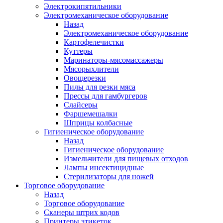
Электрокипятильники
Электромеханическое оборудование
Назад
Электромеханическое оборудование
Картофелечистки
Куттеры
Маринаторы-мясомассажеры
Мясорыхлители
Овощерезки
Пилы для резки мяса
Прессы для гамбургеров
Слайсеры
Фаршемешалки
Шприцы колбасные
Гигиеническое оборудование
Назад
Гигиеническое оборудование
Измельчители для пищевых отходов
Лампы инсектицидные
Стерилизаторы для ножей
Торговое оборудование
Назад
Торговое оборудование
Сканеры штрих кодов
Принтеры этикеток