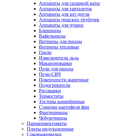
Аппараты для сахарной ваты
Аппараты для тарталеток
Аппараты для хот-догов
Аппараты чешских трубочек
Аппараты для чуррос
Блинницы
Вафельницы
Витрины для пиццы
Витрины тепловые
Грили
Измельчители льда
Макароноварки
Печи для пиццы
Печи-СВЧ
Поверхности жарочные
Подогреватели
Рисоварки
Термостаты
Тостеры конвейерные
Станции картофеля фри
Фритюрницы
Чебуречницы
Пароконвектоматы
Плиты индукционные
Соковыжималки