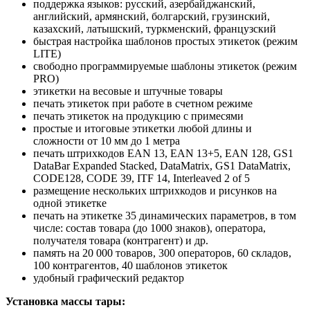
поддержка языков: русский, азербайджанский,
английский, армянский, болгарский, грузинский,
казахский, латышский, туркменский, французский
быстрая настройка шаблонов простых этикеток (режим
LITE)
свободно программируемые шаблоны этикеток (режим
PRO)
этикетки на весовые и штучные товары
печать этикеток при работе в счетном режиме
печать этикеток на продукцию с примесями
простые и итоговые этикетки любой длины и
сложности от 10 мм до 1 метра
печать штрихкодов EAN 13, EAN 13+5, EAN 128, GS1
DataBar Expanded Stacked, DataMatrix, GS1 DataMatrix,
CODE128, CODE 39, ITF 14, Interleaved 2 of 5
размещение нескольких штрихкодов и рисунков на
одной этикетке
печать на этикетке 35 динамических параметров, в том
числе: состав товара (до 1000 знаков), оператора,
получателя товара (контрагент) и др.
память на 20 000 товаров, 300 операторов, 60 складов,
100 контрагентов, 40 шаблонов этикеток
удобный графический редактор
Установка массы тары: