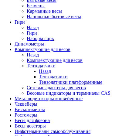
Бытовые весы
Безмены
Карманные весы
Напольные бытовые весы
Гири
Назад
Гири
Наборы гирь
Динамометры
Комплектующие для весов
Назад
Комплектующие для весов
Тензодатчики
Назад
Тензодатчики
Тензодатчики платформенные
Сетевые адаптеры для весов
Весовые индикаторы и терминалы CAS
Металлодетекторы конвейерные
Чеквейеры
Вискозиметры
Ростомеры
Весы для фреона
Весы дозаторы
Инфотерминалы самообслуживания