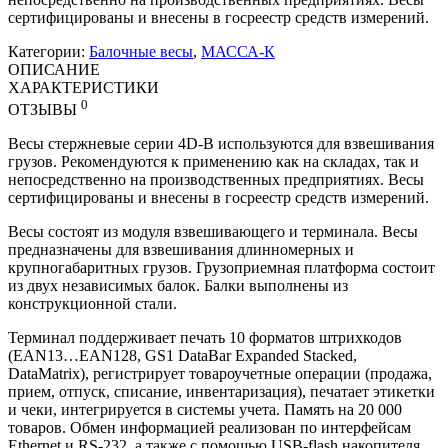
сертифицированы и внесены в госреестр средств измерений.
Категории:
Балочные весы
,
МАССА-К
ОПИСАНИЕ
ХАРАКТЕРИСТИКИ
0
ОТЗЫВЫ
Весы стержневые серии 4D-B используются для взвешивания
грузов. Рекомендуются к применению как на складах, так и
непосредственно на производственных предприятиях. Весы
сертифицированы и внесены в госреестр средств измерений.
Весы состоят из модуля взвешивающего и терминала. Весы
предназначены для взвешивания длинномерных и
крупногабаритных грузов. Грузоприемная платформа состоит
из двух независимых балок. Балки выполнены из
конструкционной стали.
Терминал поддерживает печать 10 форматов штрихкодов
(EAN13…EAN128, GS1 DataBar Expanded Stacked,
DataMatrix), регистрирует товароучетные операции (продажа,
прием, отпуск, списание, инвентаризация), печатает этикетки
и чеки, интегрируется в системы учета. Память на 20 000
товаров. Обмен информацией реализован по интерфейсам
Ethernet и RS-232, а также с помощью USB-flash накопителя.