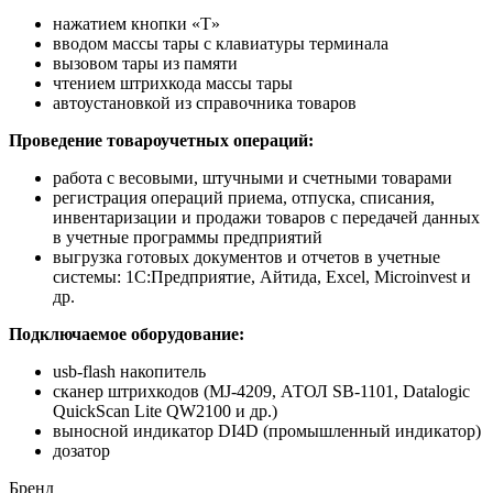
нажатием кнопки «T»
вводом массы тары с клавиатуры терминала
вызовом тары из памяти
чтением штрихкода массы тары
автоустановкой из справочника товаров
Проведение товароучетных операций:
работа с весовыми, штучными и счетными товарами
регистрация операций приема, отпуска, списания,
инвентаризации и продажи товаров с передачей данных
в учетные программы предприятий
выгрузка готовых документов и отчетов в учетные
системы: 1С:Предприятие, Айтида, Excel, Microinvest и
др.
Подключаемое оборудование:
usb-flash накопитель
сканер штрихкодов (MJ-4209, АТОЛ SB-1101, Datalogic
QuickScan Lite QW2100 и др.)
выносной индикатор DI4D (промышленный индикатор)
дозатор
Бренд