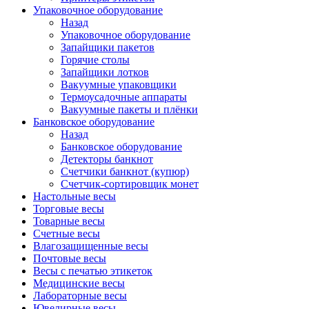
Упаковочное оборудование
Назад
Упаковочное оборудование
Запайщики пакетов
Горячие столы
Запайщики лотков
Вакуумные упаковщики
Термоусадочные аппараты
Вакуумные пакеты и плёнки
Банковское оборудование
Назад
Банковское оборудование
Детекторы банкнот
Cчетчики банкнот (купюр)
Счетчик-сортировщик монет
Настольные весы
Торговые весы
Товарные весы
Счетные весы
Влагозащищенные весы
Почтовые весы
Весы с печатью этикеток
Медицинские весы
Лабораторные весы
Ювелирные весы