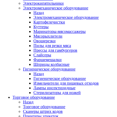
Электрокипятильники
Электромеханическое оборудование
Назад
Электромеханическое оборудование
Картофелечистки
Куттеры
Маринаторы-мясомассажеры
Мясорыхлители
Овощерезки
Пилы для резки мяса
Прессы для гамбургеров
Слайсеры
Фаршемешалки
Шприцы колбасные
Гигиеническое оборудование
Назад
Гигиеническое оборудование
Измельчители для пищевых отходов
Лампы инсектицидные
Стерилизаторы для ножей
Торговое оборудование
Назад
Торговое оборудование
Сканеры штрих кодов
Принтеры этикеток