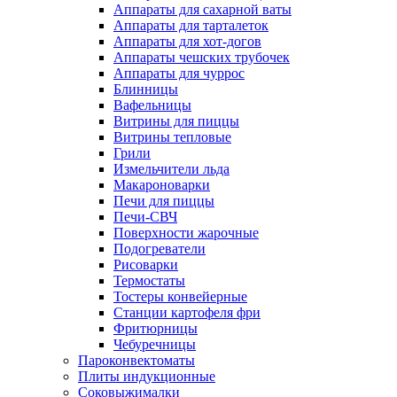
Аппараты для сахарной ваты
Аппараты для тарталеток
Аппараты для хот-догов
Аппараты чешских трубочек
Аппараты для чуррос
Блинницы
Вафельницы
Витрины для пиццы
Витрины тепловые
Грили
Измельчители льда
Макароноварки
Печи для пиццы
Печи-СВЧ
Поверхности жарочные
Подогреватели
Рисоварки
Термостаты
Тостеры конвейерные
Станции картофеля фри
Фритюрницы
Чебуречницы
Пароконвектоматы
Плиты индукционные
Соковыжималки