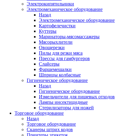
Электрокипятильники
Электромеханическое оборудование
Назад
Электромеханическое оборудование
Картофелечистки
Куттеры
Маринаторы-мясомассажеры
Мясорыхлители
Овощерезки
Пилы для резки мяса
Прессы для гамбургеров
Слайсеры
Фаршемешалки
Шприцы колбасные
Гигиеническое оборудование
Назад
Гигиеническое оборудование
Измельчители для пищевых отходов
Лампы инсектицидные
Стерилизаторы для ножей
Торговое оборудование
Назад
Торговое оборудование
Сканеры штрих кодов
Принтеры этикеток