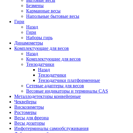
Бытовые весы
Безмены
Карманные весы
Напольные бытовые весы
Гири
Назад
Гири
Наборы гирь
Динамометры
Комплектующие для весов
Назад
Комплектующие для весов
Тензодатчики
Назад
Тензодатчики
Тензодатчики платформенные
Сетевые адаптеры для весов
Весовые индикаторы и терминалы CAS
Металлодетекторы конвейерные
Чеквейеры
Вискозиметры
Ростомеры
Весы для фреона
Весы дозаторы
Инфотерминалы самообслуживания