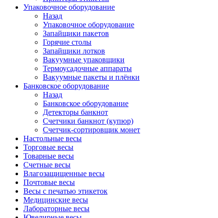
Упаковочное оборудование
Назад
Упаковочное оборудование
Запайщики пакетов
Горячие столы
Запайщики лотков
Вакуумные упаковщики
Термоусадочные аппараты
Вакуумные пакеты и плёнки
Банковское оборудование
Назад
Банковское оборудование
Детекторы банкнот
Cчетчики банкнот (купюр)
Счетчик-сортировщик монет
Настольные весы
Торговые весы
Товарные весы
Счетные весы
Влагозащищенные весы
Почтовые весы
Весы с печатью этикеток
Медицинские весы
Лабораторные весы
Ювелирные весы