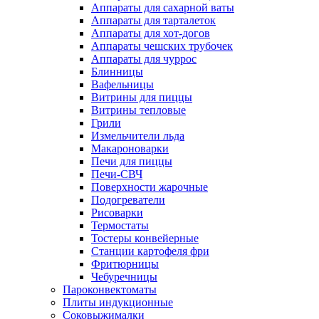
Аппараты для сахарной ваты
Аппараты для тарталеток
Аппараты для хот-догов
Аппараты чешских трубочек
Аппараты для чуррос
Блинницы
Вафельницы
Витрины для пиццы
Витрины тепловые
Грили
Измельчители льда
Макароноварки
Печи для пиццы
Печи-СВЧ
Поверхности жарочные
Подогреватели
Рисоварки
Термостаты
Тостеры конвейерные
Станции картофеля фри
Фритюрницы
Чебуречницы
Пароконвектоматы
Плиты индукционные
Соковыжималки