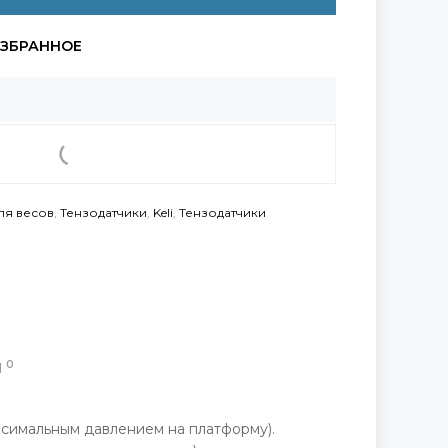
ля весов
,
Тензодатчики
,
Keli
,
Тензодатчики
0
Ы
симальным давлением на платформу).