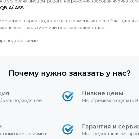
я в условиях внецентрового нагружения (весовая ячейка ком
QB-A/-ASS.
именение в производстве платформенных весов благодаря с
 никелевым покрытием или нержавеющей стали.
проводной схеме.
Почему нужно заказать у нас?
ция
Низкие цены
брать подходящее
Мы стремимся сделать В
и
Гарантия и серви
ртными компаниями в
Мы предоставляем гаран