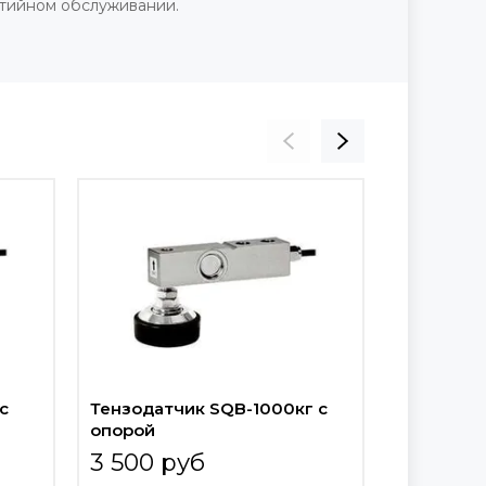
нтийном обслуживании.
с
Тензодатчик SQB-1000кг с
Тензодат
опорой
опорой
3 500 руб
3 500 