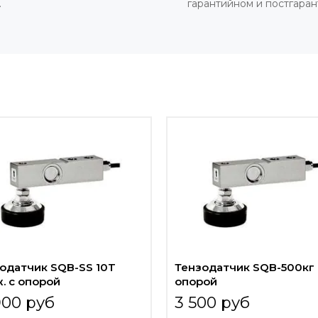
.
гарантийном и постгара
одатчик SQB-SS 10T
Тензодатчик SQB-500кг 
. с опорой
опорой
900 руб
3 500 руб