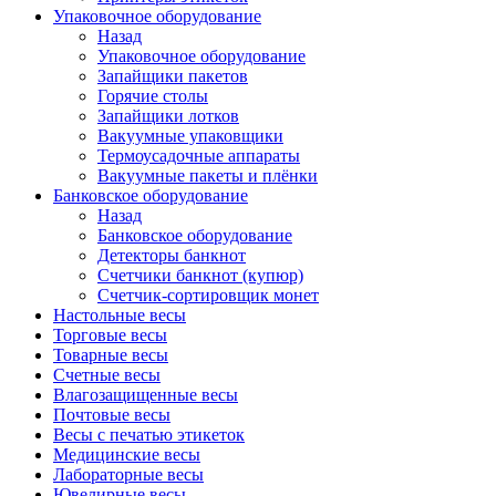
Упаковочное оборудование
Назад
Упаковочное оборудование
Запайщики пакетов
Горячие столы
Запайщики лотков
Вакуумные упаковщики
Термоусадочные аппараты
Вакуумные пакеты и плёнки
Банковское оборудование
Назад
Банковское оборудование
Детекторы банкнот
Cчетчики банкнот (купюр)
Счетчик-сортировщик монет
Настольные весы
Торговые весы
Товарные весы
Счетные весы
Влагозащищенные весы
Почтовые весы
Весы с печатью этикеток
Медицинские весы
Лабораторные весы
Ювелирные весы