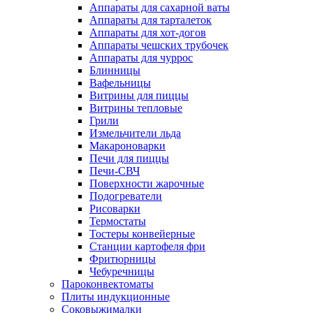
Аппараты для сахарной ваты
Аппараты для тарталеток
Аппараты для хот-догов
Аппараты чешских трубочек
Аппараты для чуррос
Блинницы
Вафельницы
Витрины для пиццы
Витрины тепловые
Грили
Измельчители льда
Макароноварки
Печи для пиццы
Печи-СВЧ
Поверхности жарочные
Подогреватели
Рисоварки
Термостаты
Тостеры конвейерные
Станции картофеля фри
Фритюрницы
Чебуречницы
Пароконвектоматы
Плиты индукционные
Соковыжималки