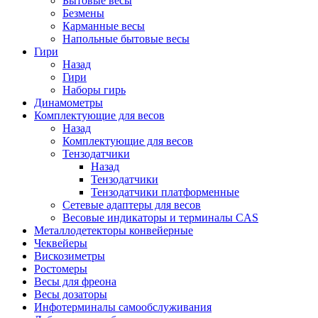
Бытовые весы
Безмены
Карманные весы
Напольные бытовые весы
Гири
Назад
Гири
Наборы гирь
Динамометры
Комплектующие для весов
Назад
Комплектующие для весов
Тензодатчики
Назад
Тензодатчики
Тензодатчики платформенные
Сетевые адаптеры для весов
Весовые индикаторы и терминалы CAS
Металлодетекторы конвейерные
Чеквейеры
Вискозиметры
Ростомеры
Весы для фреона
Весы дозаторы
Инфотерминалы самообслуживания