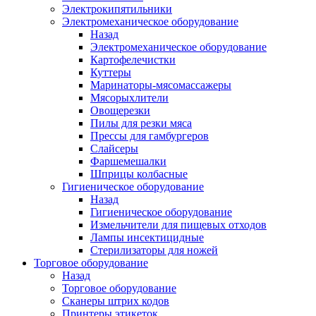
Электрокипятильники
Электромеханическое оборудование
Назад
Электромеханическое оборудование
Картофелечистки
Куттеры
Маринаторы-мясомассажеры
Мясорыхлители
Овощерезки
Пилы для резки мяса
Прессы для гамбургеров
Слайсеры
Фаршемешалки
Шприцы колбасные
Гигиеническое оборудование
Назад
Гигиеническое оборудование
Измельчители для пищевых отходов
Лампы инсектицидные
Стерилизаторы для ножей
Торговое оборудование
Назад
Торговое оборудование
Сканеры штрих кодов
Принтеры этикеток