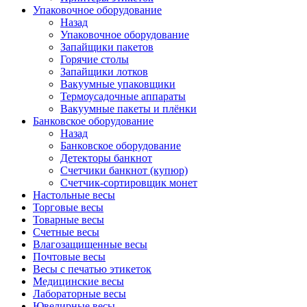
Упаковочное оборудование
Назад
Упаковочное оборудование
Запайщики пакетов
Горячие столы
Запайщики лотков
Вакуумные упаковщики
Термоусадочные аппараты
Вакуумные пакеты и плёнки
Банковское оборудование
Назад
Банковское оборудование
Детекторы банкнот
Cчетчики банкнот (купюр)
Счетчик-сортировщик монет
Настольные весы
Торговые весы
Товарные весы
Счетные весы
Влагозащищенные весы
Почтовые весы
Весы с печатью этикеток
Медицинские весы
Лабораторные весы
Ювелирные весы