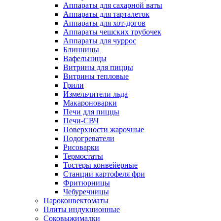
Аппараты для сахарной ваты
Аппараты для тарталеток
Аппараты для хот-догов
Аппараты чешских трубочек
Аппараты для чуррос
Блинницы
Вафельницы
Витрины для пиццы
Витрины тепловые
Грили
Измельчители льда
Макароноварки
Печи для пиццы
Печи-СВЧ
Поверхности жарочные
Подогреватели
Рисоварки
Термостаты
Тостеры конвейерные
Станции картофеля фри
Фритюрницы
Чебуречницы
Пароконвектоматы
Плиты индукционные
Соковыжималки