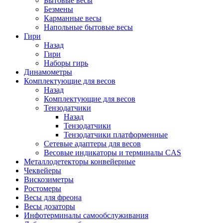
Бытовые весы
Безмены
Карманные весы
Напольные бытовые весы
Гири
Назад
Гири
Наборы гирь
Динамометры
Комплектующие для весов
Назад
Комплектующие для весов
Тензодатчики
Назад
Тензодатчики
Тензодатчики платформенные
Сетевые адаптеры для весов
Весовые индикаторы и терминалы CAS
Металлодетекторы конвейерные
Чеквейеры
Вискозиметры
Ростомеры
Весы для фреона
Весы дозаторы
Инфотерминалы самообслуживания