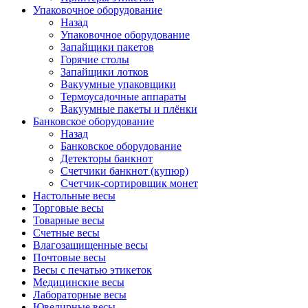
Упаковочное оборудование
Назад
Упаковочное оборудование
Запайщики пакетов
Горячие столы
Запайщики лотков
Вакуумные упаковщики
Термоусадочные аппараты
Вакуумные пакеты и плёнки
Банковское оборудование
Назад
Банковское оборудование
Детекторы банкнот
Cчетчики банкнот (купюр)
Счетчик-сортировщик монет
Настольные весы
Торговые весы
Товарные весы
Счетные весы
Влагозащищенные весы
Почтовые весы
Весы с печатью этикеток
Медицинские весы
Лабораторные весы
Ювелирные весы