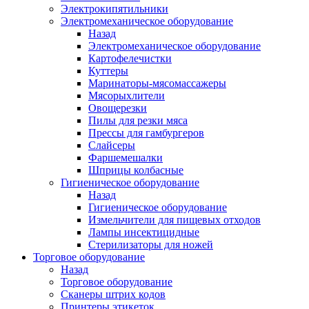
Электрокипятильники
Электромеханическое оборудование
Назад
Электромеханическое оборудование
Картофелечистки
Куттеры
Маринаторы-мясомассажеры
Мясорыхлители
Овощерезки
Пилы для резки мяса
Прессы для гамбургеров
Слайсеры
Фаршемешалки
Шприцы колбасные
Гигиеническое оборудование
Назад
Гигиеническое оборудование
Измельчители для пищевых отходов
Лампы инсектицидные
Стерилизаторы для ножей
Торговое оборудование
Назад
Торговое оборудование
Сканеры штрих кодов
Принтеры этикеток