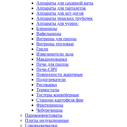
Аппараты для сахарной ваты
Аппараты для тарталеток
Аппараты для хот-догов
Аппараты чешских трубочек
Аппараты для чуррос
Блинницы
Вафельницы
Витрины для пиццы
Витрины тепловые
Грили
Измельчители льда
Макароноварки
Печи для пиццы
Печи-СВЧ
Поверхности жарочные
Подогреватели
Рисоварки
Термостаты
Тостеры конвейерные
Станции картофеля фри
Фритюрницы
Чебуречницы
Пароконвектоматы
Плиты индукционные
Соковыжималки