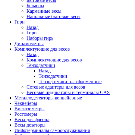
Бытовые весы
Безмены
Карманные весы
Напольные бытовые весы
Гири
Назад
Гири
Наборы гирь
Динамометры
Комплектующие для весов
Назад
Комплектующие для весов
Тензодатчики
Назад
Тензодатчики
Тензодатчики платформенные
Сетевые адаптеры для весов
Весовые индикаторы и терминалы CAS
Металлодетекторы конвейерные
Чеквейеры
Вискозиметры
Ростомеры
Весы для фреона
Весы дозаторы
Инфотерминалы самообслуживания