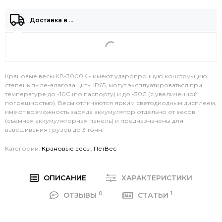
Доставка в
…
Крановые весы КВ-3000К - имеют ударопрочную конструкцию,
степень пыле-влагозащиты IP65, могут эксплуатироваться при
температуре до -10С (по паспорту) и до -30С (с увеличенной
погрешностью). Весы отличаются ярким светодиодным дисплеем,
имеют возможность заряда аккумулятор отдельно от весов
(съемная аккумуляторная панель) и предназначены для
взвешивания грузов до 3 тонн.
Категории:
Крановые весы
,
ПетВес
ОПИСАНИЕ
ХАРАКТЕРИСТИКИ
0
1
ОТЗЫВЫ
СТАТЬИ